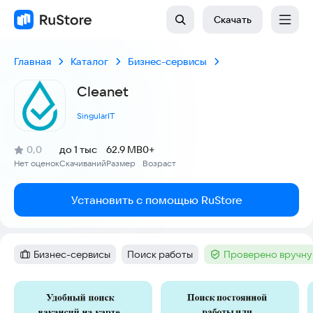
Скачать
Главная
Каталог
Бизнес-сервисы
Cleanet
SingularIT
(
)
0,0
до 1 тыс
62.9 MB
0+
Рейтинг:
Нет оценок
Скачиваний
Размер
Возраст
:
:
:
Установить с помощью RuStore
Бизнес-сервисы
Поиск работы
Проверено вручну
Категория
:
Тег
:
Тег
:
Скриншоты