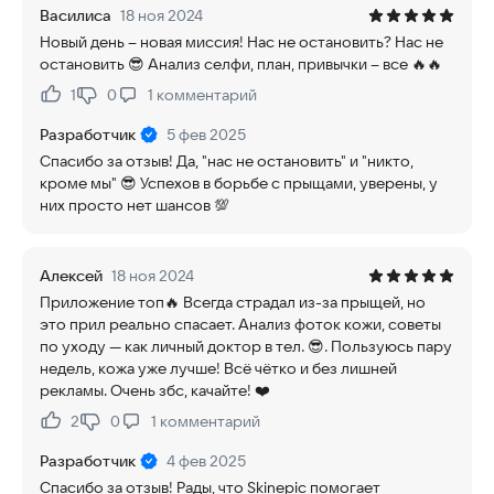
Василиса
18 ноя 2024
Новый день – новая миссия! Нас не остановить? Нас не
остановить 😎 Анализ селфи, план, привычки – все 🔥🔥
1
0
1
комментарий
Нравится:
Не нравится:
Разработчик
5 фев 2025
Спасибо за отзыв! Да, "нас не остановить" и "никто,
кроме мы" 😎 Успехов в борьбе с прыщами, уверены, у
них просто нет шансов 💯
Алексей
18 ноя 2024
Приложение топ🔥 Всегда страдал из-за прыщей, но
это прил реально спасает. Анализ фоток кожи, советы
по уходу — как личный доктор в тел. 😎. Пользуюсь пару
недель, кожа уже лучше! Всё чётко и без лишней
рекламы. Очень збс, качайте! ❤️
2
0
1
комментарий
Нравится:
Не нравится:
Разработчик
4 фев 2025
Спасибо за отзыв! Рады, что Skinepic помогает