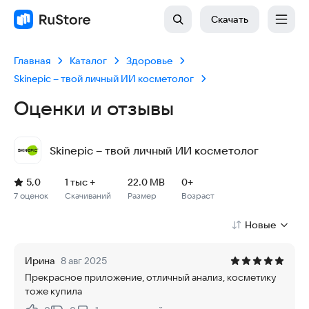
Скачать
Главная
Каталог
Здоровье
Skinepic – твой личный ИИ косметолог
Оценки и отзывы
Skinepic – твой личный ИИ косметолог
Рейтинг: 5,0, 7 оценок
Скачиваний: 1 тыс +
Размер файла: 22.0 MB
Возрастное ограничение: 22.0 MB
5,0
1 тыс +
22.0 MB
0+
7 оценок
Скачиваний
Размер
Возраст
Новые
Ирина
8 авг 2025
Прекрасное приложение, отличный анализ, косметику
тоже купила