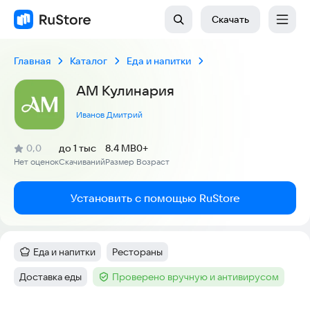
Скачать
Главная
Каталог
Еда и напитки
АМ Кулинария
Иванов Дмитрий
(
)
0,0
до 1 тыс
8.4 MB
0+
Рейтинг:
Нет оценок
Скачиваний
Размер
Возраст
:
:
:
Установить с помощью RuStore
Еда и напитки
Рестораны
Категория
:
Тег
:
Доставка еды
Проверено вручную и антивирусом
Тег
:
Тег
: