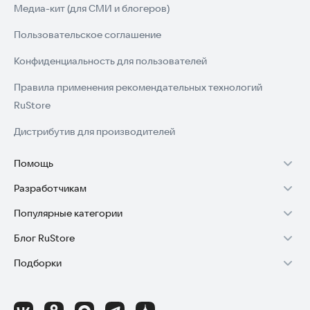
Медиа-кит (для СМИ и блогеров)
Пользовательское соглашение
Конфиденциальность для пользователей
Правила применения рекомендательных технологий
RuStore
Дистрибутив для производителей
Помощь
Разработчикам
Установка RuStore на TV
Популярные категории
Зарабатывать с RuStore
Установка RuStore на телефон
Блог RuStore
Игры для Android
Стать разработчиком
Установка RuStore в машину
Подборки
Обзоры игр для Android 2025
Приложения банков
Доступ к RuStore Консоль
Помощь пользователям RuStore
Игровой набор
Обзоры мобильных приложений 2025
Государственные
RuStore SDK (документация)
Покупки и возвраты