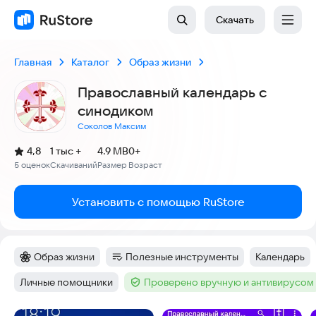
Скачать
Главная
Каталог
Образ жизни
Православный календарь с
синодиком
Соколов Максим
(
)
4,8
1 тыс +
4.9 MB
0+
Рейтинг:
5 оценок
Скачиваний
Размер
Возраст
:
:
:
Установить с помощью RuStore
Образ жизни
Полезные инструменты
Календарь
Категория
:
Категория
:
Тег
:
Личные помощники
Проверено вручную и антивирусом
Тег
:
Тег
: