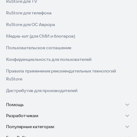
RuStore для TV
RuStore для телефона
RuStore для ОС Аврора
Медиа-кит (для СМИ и блогеров)
Пользовательское соглашение
Конфиденциальность для пользователей
Правила применения рекомендательных технологий
RuStore
Дистрибутив для производителей
Помощь
Разработчикам
Установка RuStore на TV
Популярные категории
Зарабатывать с RuStore
Установка RuStore на телефон