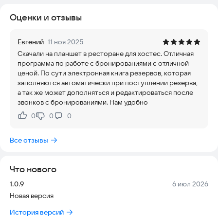
Оценки и отзывы
Особенности системы:
* Для хостес: Интерфейс позволяет быстро и легко вносить
данные, заменяя бумажную книгу резервов. Обрабатывать
Евгений
11 ноя 2025
брони и оптимизировать работу.
Скачали на планшет в ресторане для хостес. Отличная
* Для ресторатора: Личный кабинет для управления
программа по работе с бронированиями с отличной
резервами и гостевой базой, настройки схемы зала, анализа
ценой. По сути электронная книга резервов, которая
эффективности каналов бронирования, выгрузки данных и
заполняются автоматически при поступлении резерва,
настройки гиперссылок на бронирования.
а так же может дополняться и редактироваться после
звонков с бронированиями. Нам удобно
0
0
0
Нравится:
Не нравится:
Все отзывы
Что нового
Версия:
Дата:
1.0.9
6 июл 2026
Новая версия
История версий