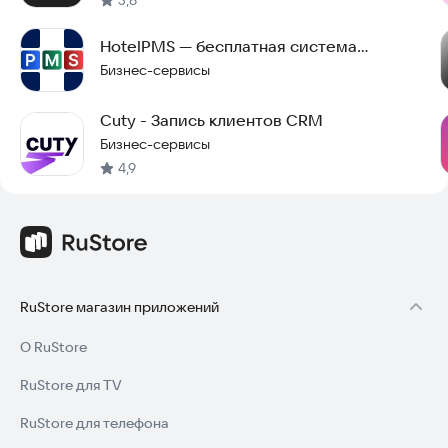
HotelPMS — бесплатная система
управления объектами
Бизнес-сервисы
Cuty - Запись клиентов CRM
Бизнес-сервисы
4,9
RuStore магазин приложений
О RuStore
RuStore для TV
RuStore для телефона