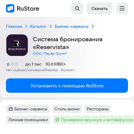
Скачать
Главная
Каталог
Бизнес-сервисы
Система бронирования
«Reservista»
ООО "Пауэр Групп"
(
)
0,0
до 1 тыс
10.6 MB
0+
Рейтинг:
Нет оценок
Скачиваний
Размер
Возраст
:
:
:
Установить с помощью RuStore
Бизнес-сервисы
Стиль жизни
Рестораны
Категория
:
Тег
:
Тег
:
Личные помощники
Проверено вручную и антивирусом
Тег
:
Тег
: