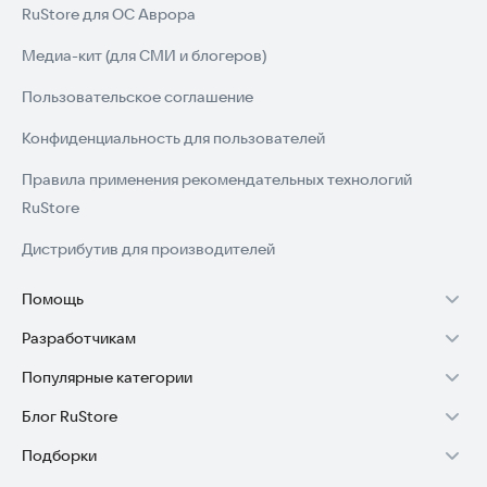
RuStore для ОС Аврора
Медиа-кит (для СМИ и блогеров)
Пользовательское соглашение
Конфиденциальность для пользователей
Правила применения рекомендательных технологий
RuStore
Дистрибутив для производителей
Помощь
Разработчикам
Установка RuStore на TV
Популярные категории
Зарабатывать с RuStore
Установка RuStore на телефон
Блог RuStore
Игры для Android
Стать разработчиком
Установка RuStore в машину
Подборки
Обзоры игр для Android 2025
Приложения банков
Доступ к RuStore Консоль
Помощь пользователям RuStore