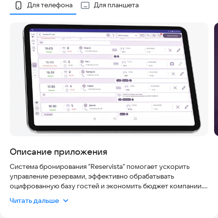
Скриншоты
Для телефона
Для планшета
Описание приложения
Система бронирования “Reservista” помогает ускорить
управление резервами, эффективно обрабатывать
оцифрованную базу гостей и экономить бюджет компании.
Читать дальше
Решение состоит из программного модуля для хостес и
личного кабинета для ресторатора.