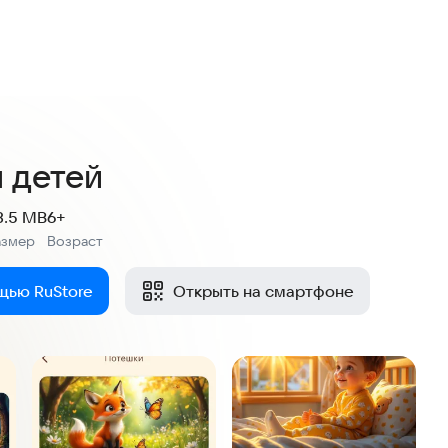
я детей
3.5 MB
6+
азмер
Возраст
:
щью RuStore
Открыть на смартфоне