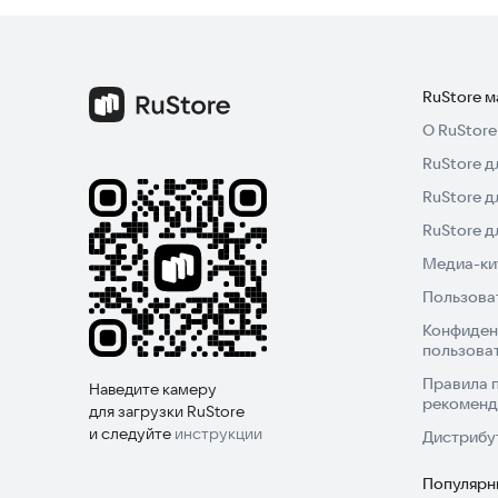
RuStore 
О RuStore
RuStore д
RuStore д
RuStore 
Медиа-кит
Пользова
Конфиден
пользова
Правила 
Наведите камеру
рекоменд
для загрузки RuStore
и следуйте
инструкции
Дистрибу
Популярн