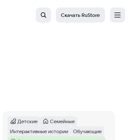
Скачать
RuStore
Детские
Семейные
Категория
:
Категория
:
Интерактивные истории
Обучающие
Тег
:
Тег
: