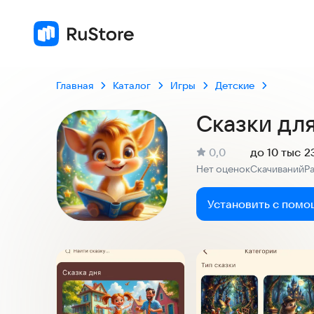
Главная
Каталог
Игры
Детские
Сказки дл
(
)
0,0
до 10 тыс
2
Рейтинг:
Нет оценок
Скачиваний
Р
:
:
Установить с помо
Скриншоты