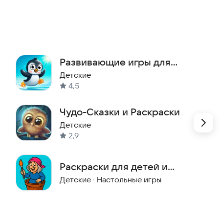
, природу, эмоции, волшебство и путешествия. Мы
и (3-5 минут, 5-8 минут, 8-10 минут), с учетом
 прослушивания — на ночь, утром или во время тихого
Развивающие игры для
детей 2+
Детские
4,5
Чудо-Сказки и Раскраски
Детские
2,9
Раскраски для детей и
малышей: сказки
Детские
·
Настольные игры