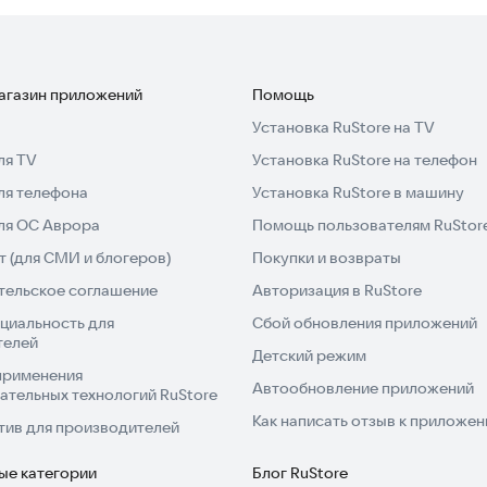
магазин приложений
Помощь
Установка RuStore на TV
ля TV
Установка RuStore на телефон
ля телефона
Установка RuStore в машину
для ОС Аврора
Помощь пользователям RuStor
 (для СМИ и блогеров)
Покупки и возвраты
тельское соглашение
Авторизация в RuStore
циальность для
Сбой обновления приложений
телей
Детский режим
применения
Автообновление приложений
ательных технологий RuStore
Как написать отзыв к приложе
тив для производителей
ые категории
Блог RuStore