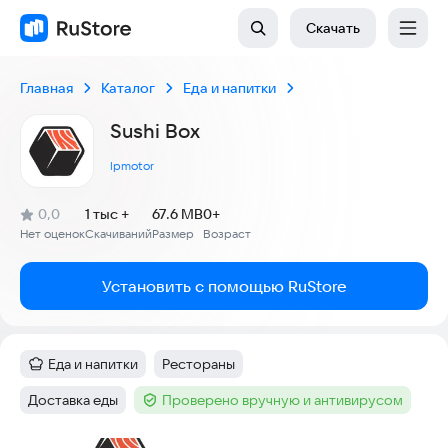
Скачать
Главная
Каталог
Еда и напитки
Sushi Box
lpmotor
(
)
0,0
1 тыс +
67.6 MB
0+
Рейтинг:
Нет оценок
Скачиваний
Размер
Возраст
:
:
:
Установить с помощью RuStore
Еда и напитки
Рестораны
Категория
:
Тег
:
Доставка еды
Проверено вручную и антивирусом
Тег
:
Тег
: