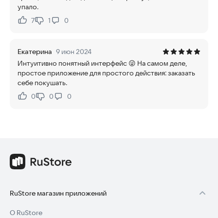
упало.
7
1
0
Нравится:
Не нравится:
Екатерина
9 июн 2024
Интуитивно понятный интерфейс 😜 На самом деле,
простое приложение для простого действия: заказать
себе покушать.
0
0
0
Нравится:
Не нравится:
RuStore магазин приложений
О RuStore