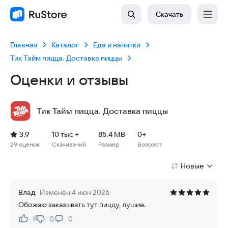
Скачать
Главная
Каталог
Еда и напитки
Тик Тайм пицца. Доставка пиццы
Оценки и отзывы
Тик Тайм пицца. Доставка пиццы
Рейтинг: 3,9, 29 оценок
Скачиваний: 10 тыс +
Размер файла: 85.4 MB
Возрастное ограничение: 85.4 MB
3,9
10 тыс +
85.4 MB
0+
29 оценок
Скачиваний
Размер
Возраст
Новые
Влад
Изменён 4 июн 2026
Обожаю заказывать тут пиццу, лушие.
1
0
0
Нравится:
Не нравится: