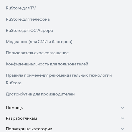
RuStore для TV
RuStore для телефона
RuStore для ОС Аврора
Медиа-кит (для СМИ и блогеров)
Пользовательское соглашение
Конфиденциальность для пользователей
Правила применения рекомендательных технологий
RuStore
Дистрибутив для производителей
Помощь
Разработчикам
Установка RuStore на TV
Популярные категории
Зарабатывать с RuStore
Установка RuStore на телефон