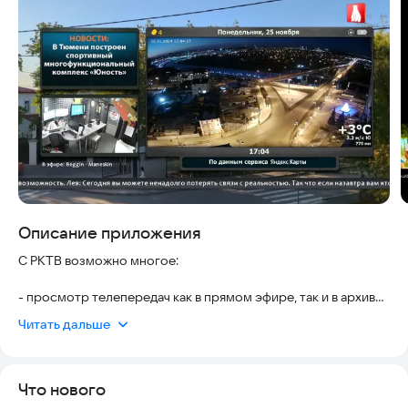
Скриншоты
Описание приложения
C РКТВ возможно многое:
- просмотр телепередач как в прямом эфире, так и в архиве,
Читать дальше
- создание своего избранного из любимых телеканалов;
- использование функции паузы в эфире и функцией
Что нового
перемотки при просмотре видео в архиве;