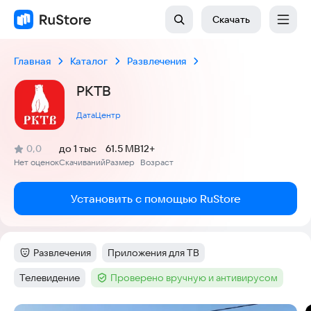
Скачать
Главная
Каталог
Развлечения
РКТВ
ДатаЦентр
(
)
0,0
до 1 тыс
61.5 MB
12+
Рейтинг:
Нет оценок
Скачиваний
Размер
Возраст
:
:
:
Установить с помощью RuStore
Развлечения
Приложения для ТВ
Категория
:
Тег
:
Телевидение
Проверено вручную и антивирусом
Тег
:
Тег
: