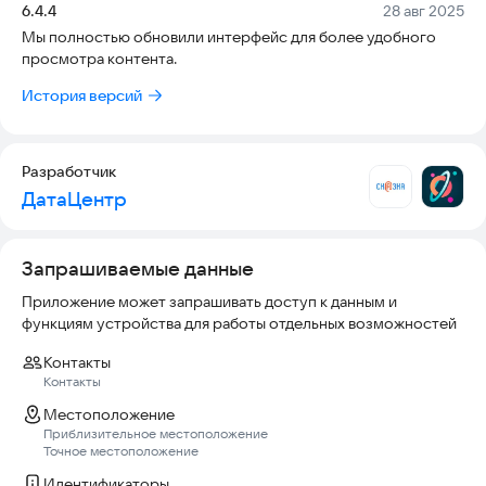
Версия:
Дата:
6.4.4
28 авг 2025
- настройка профилей пользователя для каждого члена
Мы полностью обновили интерфейс для более удобного
семьи.
просмотра контента.
Внимание! Приложение РКТВ не содержит встроенного
контента.
История версий
Провайдер должен предоставить вам логин, пароль и
ссылку на портал для предоставления доступа к сервису.
Разработчик
ДатаЦентр
Запрашиваемые данные
Приложение может запрашивать доступ к данным и
функциям устройства для работы отдельных возможностей
Контакты
Контакты
Местоположение
Приблизительное местоположение
Точное местоположение
Идентификаторы