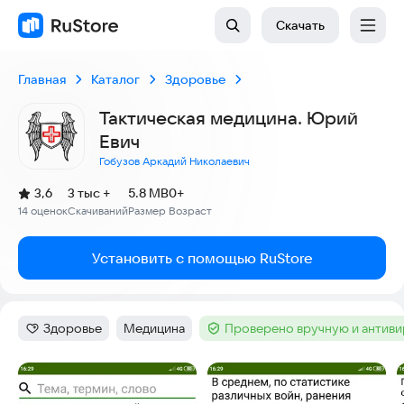
Скачать
Главная
Каталог
Здоровье
Тактическая медицина. Юрий
Евич
Гобузов Аркадий Николаевич
(
)
3,6
3 тыс +
5.8 MB
0+
Рейтинг:
14 оценок
Скачиваний
Размер
Возраст
:
:
:
Установить с помощью RuStore
Здоровье
Медицина
Проверено вручную и антив
Категория
:
Тег
:
Тег
:
Скриншоты