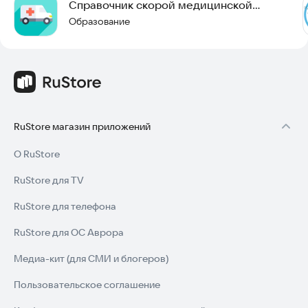
Справочник скорой медицинской
помощи
Образование
RuStore магазин приложений
О RuStore
RuStore для TV
RuStore для телефона
RuStore для ОС Аврора
Медиа-кит (для СМИ и блогеров)
Пользовательское соглашение