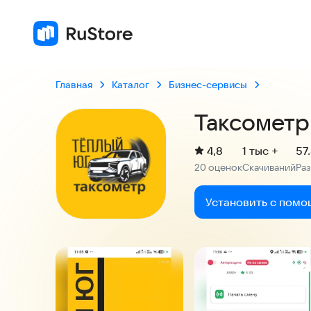
2
Главная
Каталог
Бизнес-сервисы
Таксометр
(
)
4,8
1 тыс +
57
Рейтинг:
20 оценок
Скачиваний
Ра
:
:
Установить с помо
Скриншоты