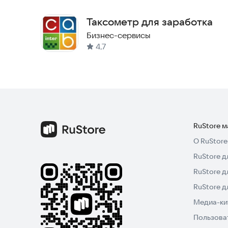
Таксометр для заработка
Бизнес-сервисы
4,7
RuStore 
О RuStore
RuStore д
RuStore д
RuStore 
Медиа-кит
Пользова