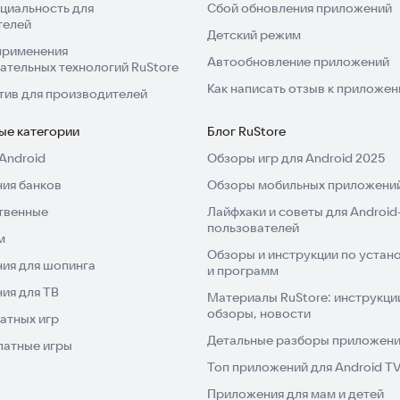
циальность для
Сбой обновления приложений
телей
Детский режим
применения
Автообновление приложений
ательных технологий RuStore
Как написать отзыв к приложе
тив для производителей
ые категории
Блог RuStore
Android
Обзоры игр для Android 2025
ия банков
Обзоры мобильных приложений
твенные
Лайфхаки и советы для Android
пользователей
м
Обзоры и инструкции по устано
ия для шопинга
и программ
ия для ТВ
Материалы RuStore: инструкци
обзоры, новости
атных игр
Детальные разборы приложений
латные игры
Топ приложений для Android T
Приложения для мам и детей