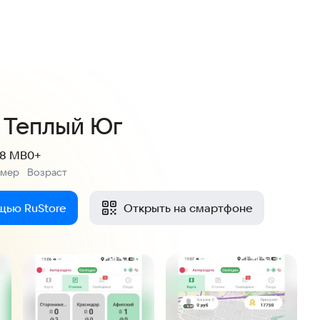
4,8
0 оценок
 Теплый Юг
.8 MB
0+
змер
Возраст
:
щью RuStore
Открыть на смартфоне