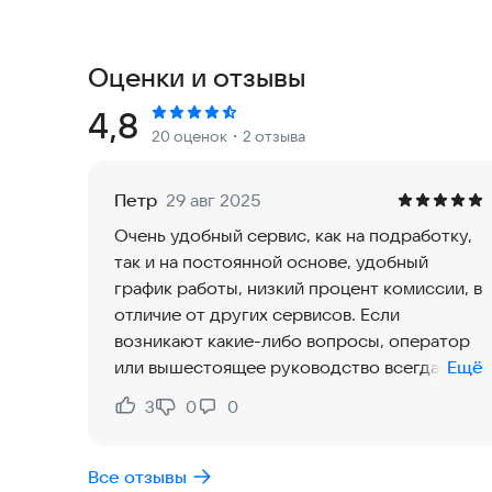
пожеланий.Все необходимые для работы дейст
Например, пополнять лицевой счет с банковск
чрезвычайных ситуациях есть возможность поз
Оценки и отзывы
тревожную кнопку. Функциональное приложение
его возможности поможет интерактивное обуч
Рейтинг:
4,8
20 оценок
・2 отзыва
Петр
29 авг 2025
Очень удобный сервис, как на подработку,
так и на постоянной основе, удобный
график работы, низкий процент комиссии, в
отличие от других сервисов. Если
возникают какие-либо вопросы, оператор
или вышестоящее руководство всегда
Ещё
поможет или подскажет. Сервисом
3
0
0
Нравится:
Не нравится:
таксометр ТД доволен на 99%
Все отзывы