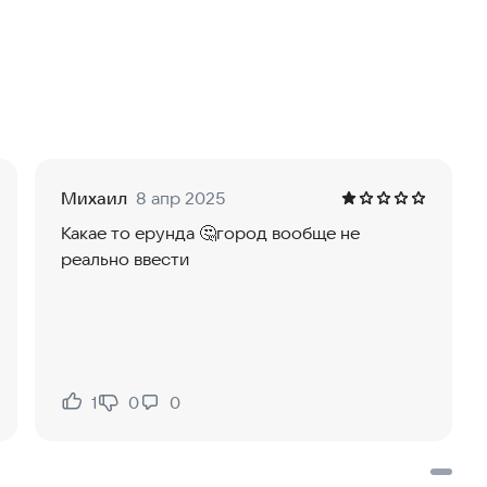
вия можно выполнять без посещения офисов.
ой карты, проходить фотоосмотр автомобиля.В
вать на помощь других водителей, используя
 делает работу в такси удобной. Быстро освоить все
ение.
Михаил
8 апр 2025
Какае то ерунда 🤔город вообще не
реально ввести
1
0
0
Нравится:
Не нравится: