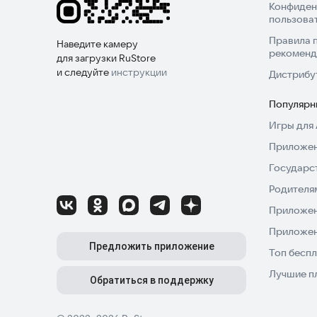
Конфиден
пользова
Правила 
Наведите камеру
рекоменд
для загрузки RuStore
и следуйте
инструкции
Дистрибу
Популярн
Игры для 
Приложен
Государс
Родителя
Приложен
Приложен
Предложить приложение
Топ беспл
Лучшие п
Обратиться в поддержку