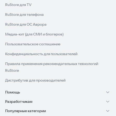
RuStore для TV
RuStore для телефона
RuStore для ОС Аврора
Медиа-кит (для СМИ и блогеров)
Пользовательское соглашение
Конфиденциальность для пользователей
Правила применения рекомендательных технологий
RuStore
Дистрибутив для производителей
Помощь
Разработчикам
Установка RuStore на TV
Популярные категории
Зарабатывать с RuStore
Установка RuStore на телефон