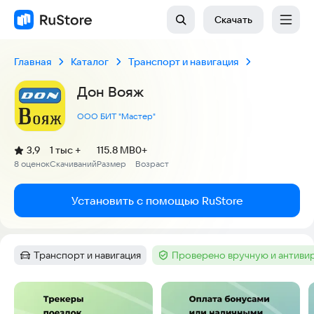
Скачать
Главная
Каталог
Транспорт и навигация
Дон Вояж
ООО БИТ "Мастер"
(
)
3,9
1 тыс +
115.8 MB
0+
Рейтинг:
8 оценок
Скачиваний
Размер
Возраст
:
:
:
Установить с помощью RuStore
Транспорт и навигация
Проверено вручную и антиви
Категория
:
Тег
:
Скриншоты