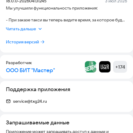
Версия:
Дата:
18.0.0-202604131245
3 июл 2026
Мы улучшили функциональность приложения:
[УСКОРЯЙТЕ ВРЕМЯ ПОДАЧИ]:
- При заказе такси вы теперь видите время, за которое будет
Вам срочно нужен автомобиль в час пик? Воспользуйтесь
назначен автомобиль;
новой функцией в мобильном приложении – увеличивайте
Читать дальше
- Появилась детализация платежей — теперь вы видите
сумму за услугу и машина будет назначена быстрее.
подробности расчетов за поездки.
История версий
ПОНРАВИЛОСЬ ПРИЛОЖЕНИЕ?
Разработчик
+
174
ООО БИТ "Мастер"
Напишите отзыв, поставьте 5 звезд, следите за нашими
новостями и акциями!
Поддержка приложения
service@txg24.ru
Запрашиваемые данные
Приложение может запрашивать доступ к данным и