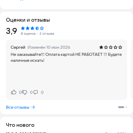
[БЫСТРАЯ ПОДАЧА]:
Заказ на аренду транспортного средства автоматически
Оценки и отзывы
попадает к ближайшему свободному водителю, таким
образом время подачи сокращается до минимального.
Рейтинг:
3,9
8 оценок
・2 отзыва
[ОПРЕДЕЛЕНИЕ МЕСТОПОЛОЖЕНИЯ]:
Сергей
Изменён 10 июн 2026
Вам не обязательно знать, где вы находитесь. Приложение
Не заказывайте!!! Оплата картой НЕ РАБОТАЕТ !!! Будете
само определит ваше местоположение. Нужно лишь указать
наличные искать!
точку назначения. Наблюдайте на карте в режиме онлайн за
передвижением Вашего автомобиля.
[ПОДРОБНАЯ ДЕТАЛИЗАЦИЯ]:
0
0
0
Нравится:
Не нравится:
Марка, номер, цвет и время прибытия транспортного
средства с экипажем/без экипажа для дальнейшей аренды/
Все отзывы
проката известны заранее. После завершения поездки вы
можете ознакомиться с длительностью, расстоянием и
итоговой стоимостью оказанной услуги.
Что нового