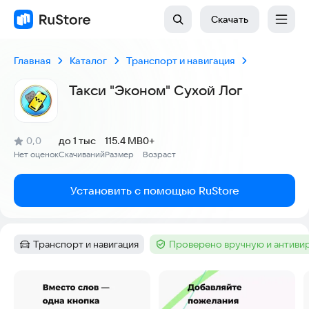
Скачать
Главная
Каталог
Транспорт и навигация
Такси "Эконом" Сухой Лог
(
)
0,0
до 1 тыс
115.4 MB
0+
Рейтинг:
Нет оценок
Скачиваний
Размер
Возраст
:
:
:
Установить с помощью RuStore
Транспорт и навигация
Проверено вручную и антиви
Категория
:
Тег
:
Скриншоты