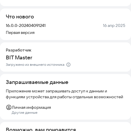
на современных смартфонах, обеспечивая удобный доступ к
услугам в любое время.
Что нового
👉 Закажите такси за пару секунд
Версия:
Дата:
16.0.0-202404091241
16 апр 2025
Первая версия
Просто откройте приложение, введите адрес и нажмите
одну кнопку. Машина приедет мгновенно.
Разработчик
⚡️ Оформите заказ еще быстрее
BIT Master
Сохраните часто посещаемые места: дом, работу или
Загружено из внешнего источника
адреса друзей. Выбирайте их из списка, чтобы не вводить
адрес вручную каждый раз.
Запрашиваемые данные
🚖 Сделайте поездку комфортнее
Приложение может запрашивать доступ к данным и
функциям устройства для работы отдельных возможностей
Добавьте к заказу свои пожелания или напишите
комментарий водителю перед началом поездки.
Личная информация
Другие данные
👍 Оцените поездку и водителя
Используйте готовые шаблоны для быстрой оценки. Если
Возможно, вам понравится