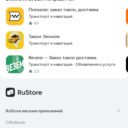
поездка понравилась, добавьте водителя в «Избранные»,
чтобы легко найти его в будущем.
Поехали: заказ такси, доставка
Транспорт и навигация
📅 Закажите заранее
4,9
Нужен автомобиль к конкретному времени? Закажите его
Такси Эконом
заранее через приложение, и такси будет ждать вас у
подъезда ровно в назначенный час.
Транспорт и навигация
🔥 Первыми узнавайте об акциях и новостях
Везем — Заказ такси доставка
Транспорт и навигация
Объявления и услуги
Получайте уведомления о старте акций, смене тарифов или
·
новых промокодах. Установите приложение Такси «Эконом»
2,5
Сухой Лог, зарегистрируйтесь и всегда будьте в курсе всех
событий.
Скачайте приложение прямо сейчас и начните пользоваться
удобным сервисом такси в Сухом Логе.
RuStore магазин приложений
О RuStore