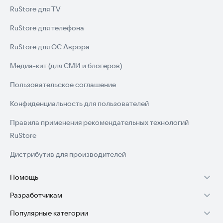
RuStore для TV
RuStore для телефона
RuStore для ОС Аврора
Медиа-кит (для СМИ и блогеров)
Пользовательское соглашение
Конфиденциальность для пользователей
Правила применения рекомендательных технологий
RuStore
Дистрибутив для производителей
Помощь
Разработчикам
Установка RuStore на TV
Популярные категории
Зарабатывать с RuStore
Установка RuStore на телефон