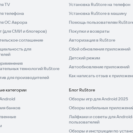
ля TV
Установка RuStore на телефон
к автомобиля начнется незадолго до заказа поездки,
 Также вы будете заранее знать стоимость поездки.
ля телефона
Установка RuStore в машину
для ОС Аврора
Помощь пользователям RuStor
 (для СМИ и блогеров)
Покупки и возвраты
тельское соглашение
Авторизация в RuStore
, и водитель приедет на заказ быстрее.
циальность для
Сбой обновления приложений
телей
Детский режим
применения
Автообновление приложений
ательных технологий RuStore
ли выберите реакцию из готовых шаблонов. Оставьте
Как написать отзыв к приложе
ите детализацию платежей после поездки.
тив для производителей
ые категории
Блог RuStore
Android
Обзоры игр для Android 2025
ия банков
Обзоры мобильных приложений
твенные
Лайфхаки и советы для Android
пользователей
м
Обзоры и инструкции по устано