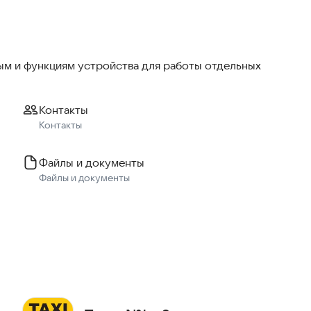
остается указать, куда вы поедете. Используйте
аще всего пользуетесь, чтобы заказать такси в пару
м и функциям устройства для работы отдельных
Контакты
Контакты
Например, когда на улице +35 — выберите
Файлы и документы
Файлы и документы
ь специальной ссылкой, чтобы и они могли