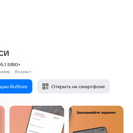
си
05.1 MB
0+
азмер
Возраст
:
щью RuStore
Открыть на смартфоне