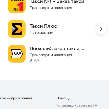
Такси №1 – Заказ такси
Транспорт и навигация
ановки, адрес назначения и тариф, способ оплаты.
Такси Плюс
Путешествия
, или отправьте ваши координаты с помощью одной
Поехали: заказ такси,
доставка
Транспорт и навигация
4,9
у?
разделе "Пожелания" и укажите его номер телефона.
дет СМС, а вам — сообщение в приложении. Также вы
, просто скинув ссылку. Близкие люди будут точно
магазин приложений
Помощь
амолет/поезд?
Установка RuStore на TV