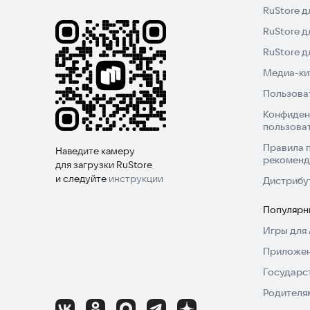
RuStore д
Выберите опцию "Предварительный заказ". Поис
и автомобиль приедет к назначенному времени.
RuStore д
RuStore 
+ Сократите время ожидания такси
Медиа-кит
Пользова
Спешите по делам? Увеличьте стоимость заказа
Конфиден
пользова
+ Понравилась поездка?
Правила 
Наведите камеру
рекоменд
Поставьте оценку водителю, напишите отзыв и
для загрузки RuStore
и следуйте
инструкции
чаевые, если понравилась поездка или посмотр
Дистрибу
Популярн
Игры для 
Приложен
Государс
Родителя