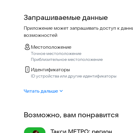
+ Экономьте свое время даже в мелочах
Запрашиваемые данные
Адрес подачи определится автоматически. Вам 
шаблоны с адресами и настройками, которыми ч
Приложение может запрашивать доступ к данны
кликов.
возможностей
+ Создайте для себя максимальный комфорт
Местоположение
Точное местоположение
Добавьте к заказу дополнительные пожелания. 
Приблизительное местоположение
"кондиционер".
Идентификаторы
ID устройства или другие идентификаторы
+ Никаких проблем с оплатой
Читать дальше
Оплачивайте поездки наличными или картой.
+ Нравится приложение? Приглашай друзей
Возможно, вам понравится
Приглашайте друзей в приложение, поделившис
воспользоваться удобным сервисом.
Такси МЕТРО: регион