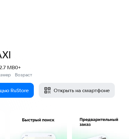
XI
12.7 MB
0+
азмер
Возраст
:
щью RuStore
Открыть на смартфоне