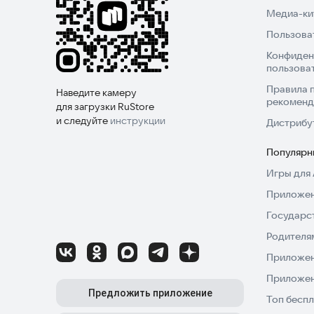
Медиа-кит
Пользова
Конфиден
пользова
Правила 
Наведите камеру
рекоменд
для загрузки RuStore
и следуйте
инструкции
Дистрибу
Популярн
Игры для 
Приложен
Государс
Родителя
Приложен
Приложен
Предложить приложение
Топ беспл