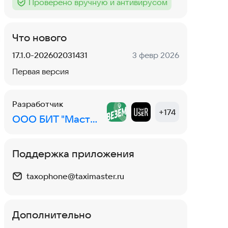
Проверено вручную и антивирусом
Тег
:
Что нового
Версия:
Дата:
17.1.0-202602031431
3 февр 2026
Первая версия
Разработчик
+
174
ООО БИТ "Мастер"
Поддержка приложения
taxophone@taximaster.ru
Дополнительно