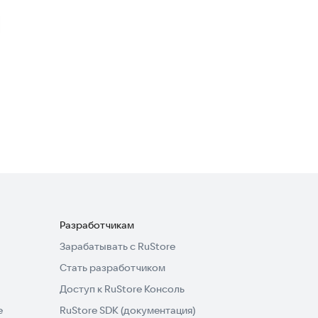
Корпоративный транспорт
Л-ПНОС
Транспорт и навигация
AutocommPA
Транспорт и навигация
4,0
Разработчикам
Зарабатывать с RuStore
Стать разработчиком
Доступ к RuStore Консоль
e
RuStore SDK (документация)