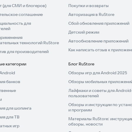
 (для СМИ и блогеров)
Покупки и возвраты
тельское соглашение
Авторизация в RuStore
циальность для
Сбой обновления приложений
телей
Детский режим
применения
Автообновление приложений
ательных технологий RuStore
Как написать отзыв к приложе
тив для производителей
ые категории
Блог RuStore
Android
Обзоры игр для Android 2025
ия банков
Обзоры мобильных приложений
твенные
Лайфхаки и советы для Android
пользователей
м
Обзоры и инструкции по устано
ия для шопинга
и программ
ия для ТВ
Материалы RuStore: инструкци
обзоры, новости
атных игр