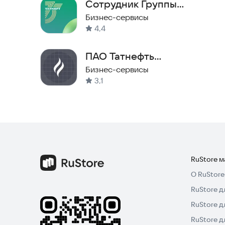
Сотрудник Группы
«Татнефть»
Бизнес-сервисы
4,4
ПАО Татнефть
СтройКонтроль
Бизнес-сервисы
3,1
RuStore 
О RuStore
RuStore д
RuStore д
RuStore 