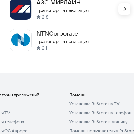
АЗС МИРЛАЙН
Транспорт и навигация
2,8
NTNCorporate
Транспорт и навигация
2,1
магазин приложений
Помощь
Установка RuStore на TV
ля TV
Установка RuStore на телефон
ля телефона
Установка RuStore в машину
для ОС Аврора
Помощь пользователям RuStor