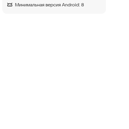
Минимальная версия Android:
8
Servio Pump Mobile B2B
Транспорт и навигация