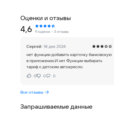
Хотите, чтобы в машине было детское кресло и
дополнительных пожеланий.
3. Редактирование деталей заказа
Оценки и отзывы
Сделали заказ, но вспомнили, что забыли указ
можно отредактировать детали заказа после ег
Рейтинг:
4,6
9 оценок
・3 отзыва
заказ вы можете добавить остановки и изменить
4. Выбор нескольких адресов
Нужно забрать друга или заехать в магазин? На
Сергей
18 дек 2024
укажите нужные остановки.
нет функции добавить карточку банковскую
5. Вызывайте одновременно несколько машин
в приложении.И нет Функции выбирать
Для большой компании можно заказать в прило
тариф с детским автокресло.
6. Всё о заказе на одном экране
В приложении Такси Мустанг отображается движ
0
0
0
Нравится:
Не нравится:
марка и номер автомобиля, данные о водителе,
7. Чат с водителем
Все отзывы
Не видите, куда подъехала машина или нужно 
общение через чат. Вы можете отправить текст
Запрашиваемые данные
история сообщений сохраняется в приложении,
8. Предварительный заказ