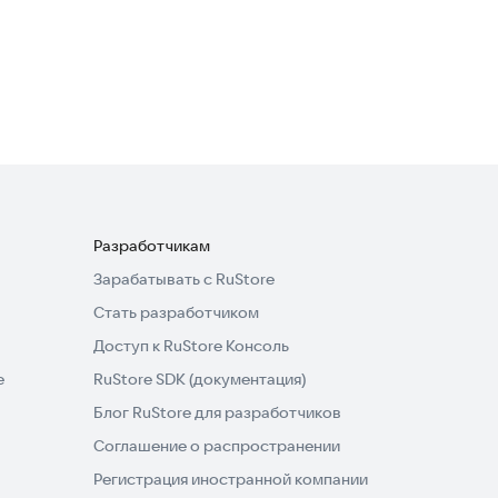
Такси Дешево
Транспорт и навигация
3,4
Разработчикам
Зарабатывать с RuStore
Стать разработчиком
Доступ к RuStore Консоль
e
RuStore SDK (документация)
Блог RuStore для разработчиков
Соглашение о распространении
Регистрация иностранной компании