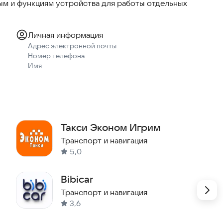
м и функциям устройства для работы отдельных
ал? Воспользуйтесь функцией предварительного
ремя.
Личная информация
ть от вас обратную связь. Отметьте, как вам
Адрес электронной почты
те указать, что именно вам больше всего
Номер телефона
Имя
час и пользуйтесь современным сервисом для заказа
ки, Новокузнецк.
Такси Эконом Игрим
Транспорт и навигация
5,0
Bibicar
Транспорт и навигация
3,6