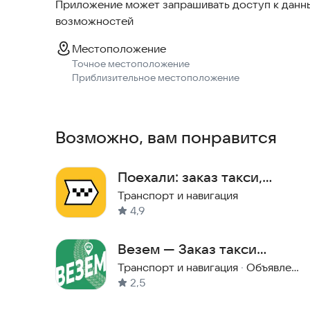
Приложение может запрашивать доступ к данны
Планируете поездку до аэропорта или на вокз
возможностей
заказа - водитель будет на месте в указанное в
9. Вы влияете на рейтинг водителя
Местоположение
Мы ценим мнение каждого клиента и рады получа
Точное местоположение
поездка, а с помощью шаблонов оценки вы може
Приблизительное местоположение
понравилось/не понравилось.
Установите приложение Такси Мустанг уже сей
такси в городах Междуреченск, Мыски, Осинни
Возможно, вам понравится
Поехали: заказ такси,
доставка
Транспорт и навигация
4,9
Везем — Заказ такси
доставка
Транспорт и навигация
·
Объявления и услуги
2,5