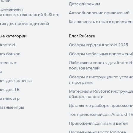
телей
Детский режим
применения
Автообновление приложений
ательных технологий RuStore
Как написать отзыв к приложе
тив для производителей
ые категории
Блог RuStore
Android
Обзоры игр для Android 2025
ия банков
Обзоры мобильных приложений
твенные
Лайфхаки и советы для Android
пользователей
м
Обзоры и инструкции по устано
ия для шопинга
и программ
ия для ТВ
Материалы RuStore: инструкци
обзоры, новости
атных игр
Детальные разборы приложений
латные игры
Топ приложений для Android T
Приложения для мам и детей
Последние новости RuStore