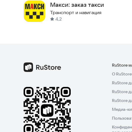
Макси: заказ такси
Транспорт и навигация
4,2
RuStore 
О RuStore
RuStore д
RuStore д
RuStore 
Медиа-кит
Пользова
Конфиден