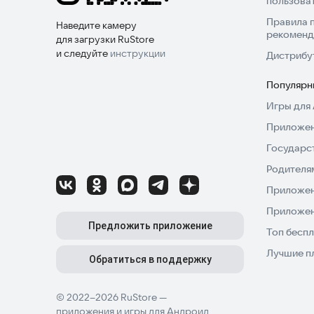
пользова
Правила 
Наведите камеру
рекоменд
для загрузки RuStore
и следуйте
инструкции
Дистрибу
Популярн
Игры для 
Приложен
Государс
Родителя
Приложен
Приложен
Предложить приложение
Топ беспл
Лучшие п
Обратиться в поддержку
© 2022–2026 RuStore —
приложения и игры для Андроид