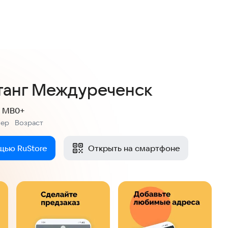
4,6
9 оценок
танг Междуреченск
7 MB
0+
мер
Возраст
:
щью RuStore
Открыть на смартфоне