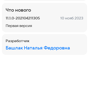
Что нового
Версия:
Дата:
11.1.0-202104211305
10 нояб 2023
Первая версия
Разработчик
Башлак Наталья Федоровна