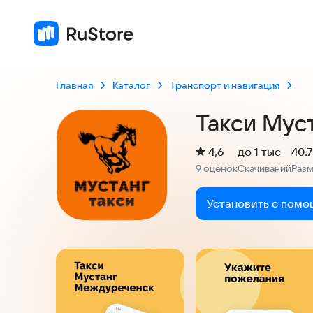
Главная
Каталог
Транспорт и навигация
Такси Мус
(
)
4,6
до 1 тыс
40.
Рейтинг:
9 оценок
Скачиваний
Раз
:
:
Установить с помо
Скриншоты