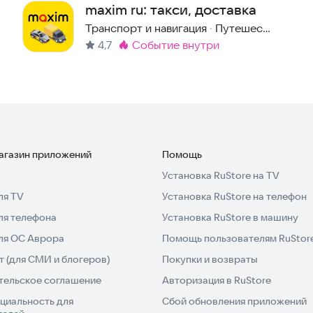
maxim ru: такси, доставка
Транспорт и навигация
·
Путешествия
4,7
событие внутри
Метка
:
магазин приложений
Помощь
Установка RuStore на TV
ля TV
Установка RuStore на телефон
ля телефона
Установка RuStore в машину
для ОС Аврора
Помощь пользователям RuStor
 (для СМИ и блогеров)
Покупки и возвраты
тельское соглашение
Авторизация в RuStore
циальность для
Сбой обновления приложений