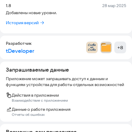
Скачайте "Поиск слов" и погрузитесь в мир увлекательных
Версия:
Дата:
1.8
28 мар 2025
головоломок! Развивайте свои навыки и наслаждайтесь
Добавлены новые уровни.
каждым моментом игры!
История версий
https://tdeveloper-0812.github.io/
Разработчик
+
8
tDeveloper
tDeveloper-0812@yandex.ru
В приложении есть платные функции.
Запрашиваемые данные
Приложение может запрашивать доступ к данным и
функциям устройства для работы отдельных возможностей
Действия в приложении
Взаимодействие с приложением
Данные о работе приложения
Отчеты об ошибках
Возможно, вам понравится