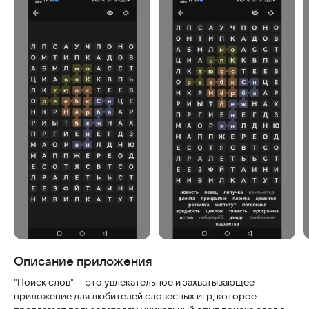
Скриншоты
Описание приложения
"Поиск слов" — это увлекательное и захватывающее
приложение для любителей словесных игр, которое