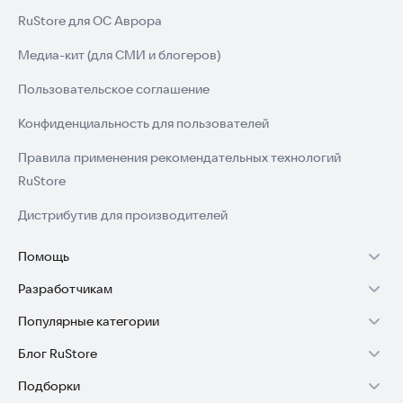
RuStore для ОС Аврора
Медиа-кит (для СМИ и блогеров)
Пользовательское соглашение
Конфиденциальность для пользователей
Правила применения рекомендательных технологий
RuStore
Дистрибутив для производителей
Помощь
Разработчикам
Установка RuStore на TV
Популярные категории
Зарабатывать с RuStore
Установка RuStore на телефон
Блог RuStore
Игры для Android
Стать разработчиком
Установка RuStore в машину
Подборки
Обзоры игр для Android 2025
Приложения банков
Доступ к RuStore Консоль
Помощь пользователям RuStore