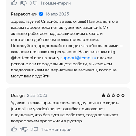
1
0
1
комментарий
Нравится:
Не нравится:
Разработчик
16 апр 2025
Здравствуйте! Спасибо за ваш отзыв! Нам жаль, что в
вашем городе пока нет актуальных вакансий. Мы
активно работаем над расширением охвата и
постоянно добавляем новые предложения.
Пожалуйста, продолжайте следить за обновлениями —
вакансии появляются регулярно. Напишите нам в tg
@bottempi или на почту
support@tempi.ru
в каком
регионе или городе вы ищете работу, мы сможем
предложить вам альтернативные варианты, которые
могут вам подойти.
Design
2 авг 2023
Удаляю.. скачал приложение.. ни одну почту не видит..
(ни mail, ни yandex) пишет ошибка приложения..
ощущение, что без гугл не работает, тогда возникает
вопрос зачем приложили в рустор.
4
3
1
комментарий
Нравится:
Не нравится: