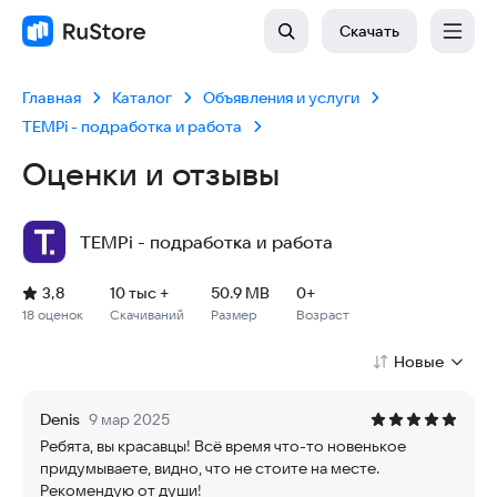
Скачать
Главная
Каталог
Объявления и услуги
TEMPi - подработка и работа
Оценки и отзывы
TEMPi - подработка и работа
Рейтинг: 3,8, 18 оценок
Скачиваний: 10 тыс +
Размер файла: 50.9 MB
Возрастное ограничение: 50.9 MB
3,8
10 тыс +
50.9 MB
0+
18 оценок
Скачиваний
Размер
Возраст
Новые
Denis
9 мар 2025
Ребята, вы красавцы! Всё время что-то новенькое
придумываете, видно, что не стоите на месте.
Рекомендую от души!