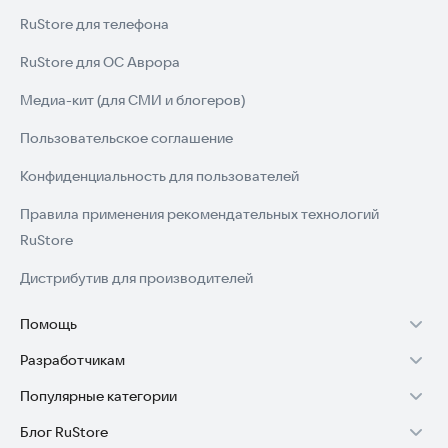
RuStore для телефона
RuStore для ОС Аврора
Медиа-кит (для СМИ и блогеров)
Пользовательское соглашение
Конфиденциальность для пользователей
Правила применения рекомендательных технологий
RuStore
Дистрибутив для производителей
Помощь
Разработчикам
Установка RuStore на TV
Популярные категории
Зарабатывать с RuStore
Установка RuStore на телефон
Блог RuStore
Игры для Android
Стать разработчиком
Установка RuStore в машину