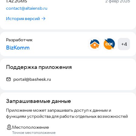
Версия:
Дата:
1.42.2GMS
2 февр 2026
• Использовать Touch ID для входа в кабинет;
contact@altaiensb.ru
• А также многое другое!
История версий
Начните контролировать Ваши расходы прямо сейчас!
Телефон техподдержки: 8 (347) 222-22-00
Разработчик
E-mail техподдержки:
portal@bashesk.ru
+
4
BizKomm
Поддержка приложения
portal@bashesk.ru
Запрашиваемые данные
Приложение может запрашивать доступ к данным и
функциям устройства для работы отдельных возможностей
Местоположение
Точное местоположение