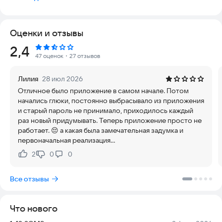
по электроснабжению, позволит контролировать
состояние своего счета за электроэнергию и оплачивать
его онлайн БЕЗ КОМИССИИ, не обращаясь в клиентские
Оценки и отзывы
офисы.
Рейтинг:
2,4
Башэлектросбыт всегда напомнит Вам о периоде передачи
47 оценок
・27 отзывов
показаний по Вашему прибору учета электроэнергии и
необходимости оплаты счета посредством push-
Лилия
28 июл 2026
уведомлений.
Отличное было приложение в самом начале. Потом
начались глюки, постоянно выбрасывало из приложения
Если Вы зарегистрированы в Личном кабинете на сайте
и старый пароль не принимало, приходилось каждый
Башэлектросбыт, для входа в приложение Вам достаточно
раз новый придумывать. Теперь приложение просто не
использовать указанный Вами при регистрации номер
работает. 😔 а какая была замечательная задумка и
телефона или e-mail и пароль.
первоначальная реализация...
С помощью нашего приложения можно:
2
0
0
Нравится:
Не нравится:
• Добавлять лицевые счета;
• Передавать показания по приборам учета;
Все отзывы
• Оплачивать счёт без комиссии;
• Просматривать баланс лицевого счета, тарифный план,
историю платежей и начислений;
Что нового
• Подписаться на электронную или бумажную доставку
счетов;