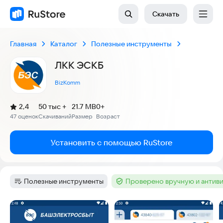
Скачать
Главная
Каталог
Полезные инструменты
ЛКК ЭСКБ
BizKomm
(
)
2,4
50 тыс +
21.7 MB
0+
Рейтинг:
47 оценок
Скачиваний
Размер
Возраст
:
:
:
Установить с помощью RuStore
Полезные инструменты
Проверено вручную и антив
Категория
:
Тег
:
Скриншоты