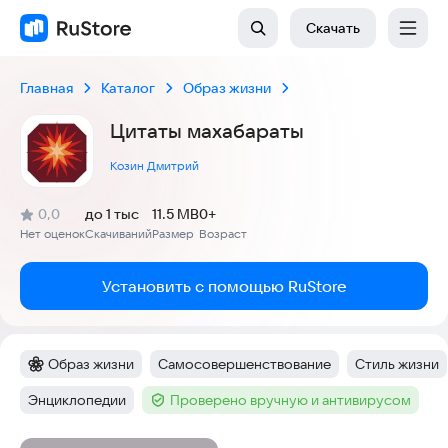
Скачать
Главная
Каталог
Образ жизни
Цитаты махабараты
Козин Дмитрий
(
)
0,0
до 1 тыс
11.5 MB
0+
Рейтинг:
Нет оценок
Скачиваний
Размер
Возраст
:
:
:
Установить с помощью RuStore
Образ жизни
Самосовершенствование
Стиль жизни
Категория
:
Тег
:
Тег
:
Энциклопедии
Проверено вручную и антивирусом
Тег
:
Тег
: