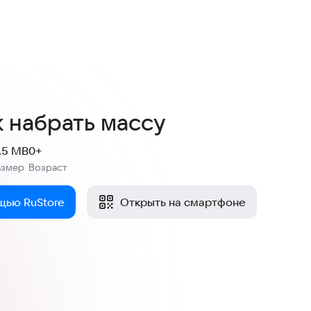
к набрать массу
1.5 MB
0+
азмер
Возраст
:
щью RuStore
Открыть на смартфоне