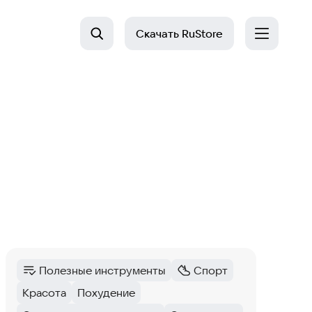
Скачать
RuStore
Полезные инструменты
Спорт
Категория
:
Категория
:
Красота
Похудение
Тег
:
Тег
: