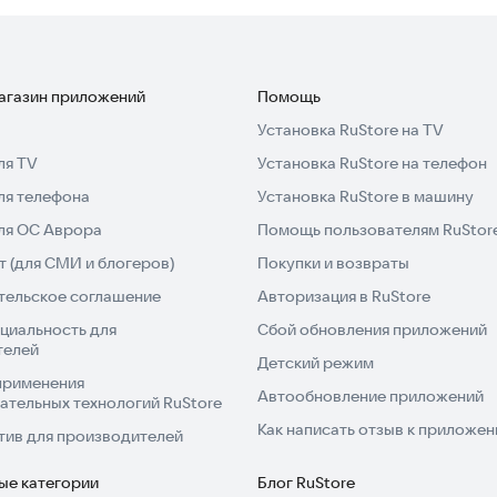
магазин приложений
Помощь
Установка RuStore на TV
ля TV
Установка RuStore на телефон
ля телефона
Установка RuStore в машину
для ОС Аврора
Помощь пользователям RuStor
 (для СМИ и блогеров)
Покупки и возвраты
тельское соглашение
Авторизация в RuStore
циальность для
Сбой обновления приложений
телей
Детский режим
применения
Автообновление приложений
ательных технологий RuStore
Как написать отзыв к приложе
тив для производителей
ые категории
Блог RuStore