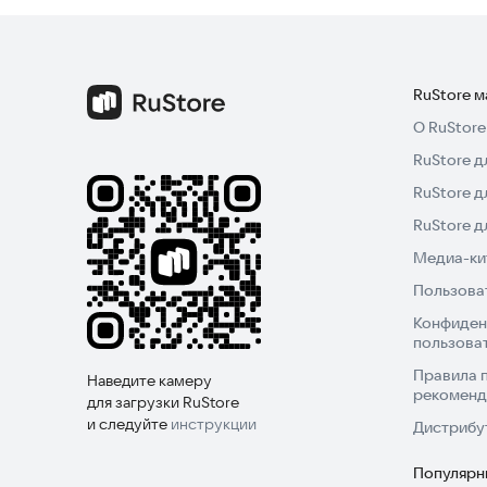
RuStore 
О RuStore
RuStore д
RuStore д
RuStore 
Медиа-кит
Пользова
Конфиден
пользова
Правила 
Наведите камеру
рекоменд
для загрузки RuStore
и следуйте
инструкции
Дистрибу
Популярн