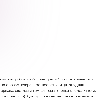
ожение работает без интернета: тексты хранятся в
по словам, избранное, «совет или цитата дня»,
рвала, светлая и тёмная тема, кнопка «Поделиться»,
тся отдельно). Доступно ежедневное ненавязчивое
ебования к ОС: Android 7.0 и выше (API 24), целевой