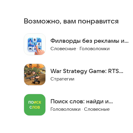
SDK 34.
Решения по здоровью и праву принимайте с уч
Возможно, вам понравится
специалистом.
Материалы носят справочный и развлекательный
Филворды без рекламы и
духовные темы не заменяют очную консультаци
интернета — FinderWords
Словесные
·
Головоломки
Почта для связи:
tismojesh@yandex.ru
War Strategy Game: RTS
WW2
Стратегии
Поиск слов: найди и
услышь определение.
Головоломки
·
Словесные