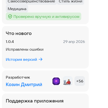
Самосовершенствование
Стиль жизни
Тег
:
Тег
:
Медицина
Тег
:
Проверено вручную и антивирусом
Тег
:
Что нового
Версия:
Дата:
1.0.4
29 апр 2026
Исправлены ошибки
История версий
Разработчик
+
56
Козин Дмитрий
Поддержка приложения