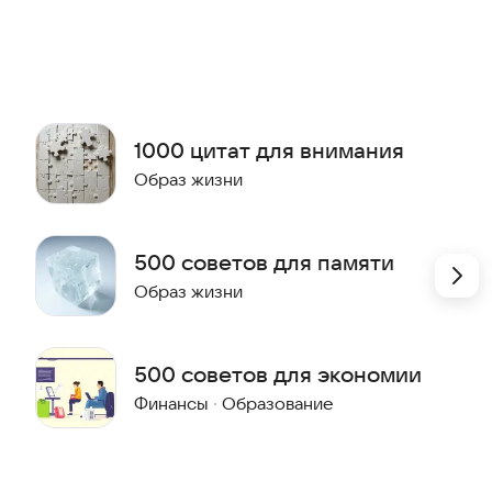
ётом своей ситуации и при необходимости со
 характер там, где это уместно; медицинские и
1000 цитат для внимания
ю специалиста.
Образ жизни
500 советов для памяти
Образ жизни
500 советов для экономии
Финансы
·
Образование