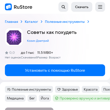
Скачать
Главная
Каталог
Полезные инструменты
Советы как похудеть
Козин Дмитрий
(
)
0,0
до 1 тыс
11.5 MB
0+
Рейтинг:
Нет оценок
Скачиваний
Размер
Возраст
:
:
:
Установить с помощью RuStore
Полезные инструменты
Здоровье
Красота
Пох
Категория
:
Категория
:
Тег
:
Тег
:
Медицина
Бег
Йога
Проверено вручную и антиви
Тег
:
Тег
:
Тег
:
Тег
: