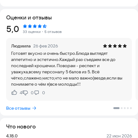
• заказать доставку пиццы и другой вкусной еды
• следить за подарками по программе Томато-Бонус у себя в
Оценки и отзывы
телефоне
• первыми узнать о наших акциях
Рейтинг:
5,0
• посмотреть карту ресторанов
33 оценки
・5 отзывов
• познакомиться с расписанием детских праздников
Людмила
26 фев 2026
Сеть ресторанов Томато. Вкусная пицца так близко.
Готовят вкусно и очень быстро.Блюда выглядят
аппетитно и эстетично.Каждый раз съедаем все до
Ждём ваши предложения и справедливые замечания.
последней крошечки. Поворам - респект и
E-mail:
feedback@tomato-pizza.ru
уважуха,всему персоналу 5 балов из 5. Всё
чётко,слажено,чисто,что не мало важно(везде,если вы
Наш сайт: www.tomato.pizza
понимаете о чём я)все молодцы!!!
Группа Вконтакте:
vk.com/tomato.pizza
4
0
0
Нравится:
Не нравится:
Скачайте приложение Томато уже сегодня и оцените
удобство заказа пиццы в один клик.
Все отзывы
Что нового
Версия:
Дата:
4.18.0
22 июн 2026