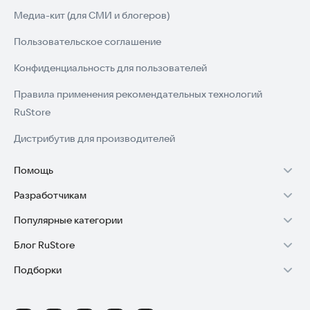
Медиа-кит (для СМИ и блогеров)
Пользовательское соглашение
Конфиденциальность для пользователей
Правила применения рекомендательных технологий
RuStore
Дистрибутив для производителей
Помощь
Разработчикам
Установка RuStore на TV
Популярные категории
Зарабатывать с RuStore
Установка RuStore на телефон
Блог RuStore
Игры для Android
Стать разработчиком
Установка RuStore в машину
Подборки
Обзоры игр для Android 2025
Приложения банков
Доступ к RuStore Консоль
Помощь пользователям RuStore
Игровой набор
Обзоры мобильных приложений 2025
Государственные
RuStore SDK (документация)
Покупки и возвраты