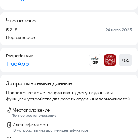
придётся по вкусу людям, придерживающимся ЗОЖ, веганам
и вегетарианцам, людям, соблюдающим посты.
Что нового
Мы обеспечиваем доставку нашей продукции по
Северодвинску, а также в Архангельск, Новодвинск и
Версия:
Дата:
5.2.18
24 нояб 2025
близлежащие населённые пункты.
Первая версия
Разработчик
+
65
TrueApp
Запрашиваемые данные
Приложение может запрашивать доступ к данным и
функциям устройства для работы отдельных возможностей
Местоположение
Точное местоположение
Идентификаторы
ID устройства или другие идентификаторы