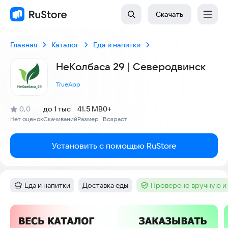
Скачать
Главная
Каталог
Еда и напитки
НеКолбаса 29 | Северодвинск
TrueApp
(
)
0,0
до 1 тыс
41.5 MB
0+
Рейтинг:
Нет оценок
Скачиваний
Размер
Возраст
:
:
:
Установить с помощью RuStore
Еда и напитки
Доставка еды
Проверено вручную и
Категория
:
Тег
:
Тег
:
Скриншоты