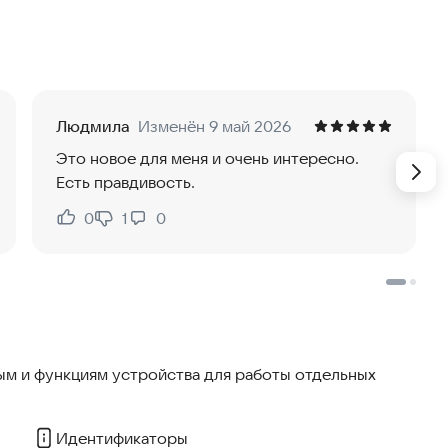
 по паре и открыть полный разбор совместимости.
ия;
Людмила
Изменён 9 май 2026
Это новое для меня и очень интересно.
Есть правдивость.
0
1
0
Нравится:
Не нравится:
отчёт, день силы и подробный разбор совместимости
мы с вознаграждением.
го использования и самопознания. Оно не является
и юридической консультацией.
м и функциям устройства для работы отдельных
hor.ru/
Идентификаторы