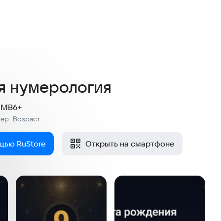
5,0
6 оценок
я нумерология
9 MB
6+
мер
Возраст
:
щью RuStore
Открыть на смартфоне