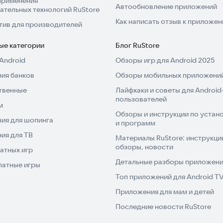
применения
Автообновление приложений
ательных технологий RuStore
Как написать отзыв к приложе
тив для производителей
ые категории
Блог RuStore
Android
Обзоры игр для Android 2025
ия банков
Обзоры мобильных приложений
твенные
Лайфхаки и советы для Android
пользователей
м
Обзоры и инструкции по устано
ия для шопинга
и программ
ия для ТВ
Материалы RuStore: инструкци
обзоры, новости
атных игр
Детальные разборы приложений
латные игры
Топ приложений для Android T
Приложения для мам и детей
Последние новости RuStore