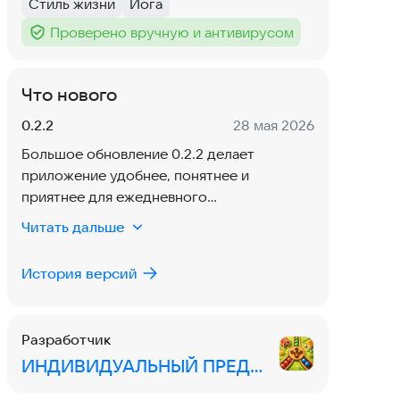
Стиль жизни
Йога
Тег
:
Тег
:
Проверено вручную и антивирусом
Тег
:
Что нового
Версия:
Дата:
0.2.2
28 мая 2026
Большое обновление 0.2.2 делает
приложение удобнее, понятнее и
приятнее для ежедневного
использования.
Читать дальше
Добавили «Число дня» — быструю
История версий
подсказку на каждый день: общий ритм,
настроение периода и идеи, на что лучше
обратить внимание сегодня. Теперь
Разработчик
приложение можно открывать не только
ИНДИВИДУАЛЬНЫЙ ПРЕДПРИНИМАТЕЛЬ БУГРОВ ГЕННАДИЙ ДМИТРОВИЧ
для большого расчета, но и как
небольшой личный ориентир на день.