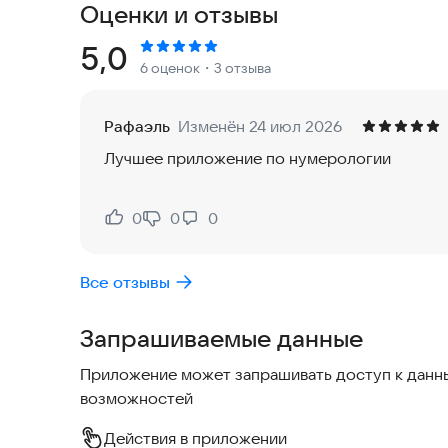
Оценки и отзывы
работы. Вы можете увидеть краткую подсказку
Рейтинг:
5,0
6 оценок
・3 отзыва
Что доступно в приложении:
— персональный нумерологический профиль;
— расчёт совместимости по двум датам рожден
Рафаэль
Изменён 24 июл 2026
— день силы;
Лучшее приложение по нумерологии
— сохранённые профили;
— краткие и полные разборы.
0
0
0
Нравится:
Не нравится:
Краткий профиль доступен бесплатно. Полный 
открываются после просмотра короткой рекла
Все отзывы
Приложение предназначено для развлекательно
Запрашиваемые данные
медицинской, психологической, финансовой ил
Приложение может запрашивать доступ к данны
Поддержка:
blazargames@ya.ru
возможностей
Политика конфиденциальности:
https://blazaraut
Действия в приложении