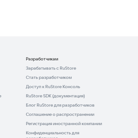
Астрология, Натальная
Образ жизни
4,9
карта
Разработчикам
Зарабатывать с RuStore
Стать разработчиком
Доступ к RuStore Консоль
e
RuStore SDK (документация)
Блог RuStore для разработчиков
Соглашение о распространении
Регистрация иностранной компании
Конфиденциальность для