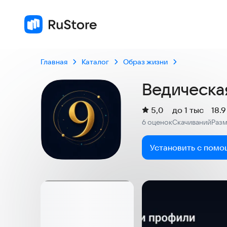
Главная
Каталог
Образ жизни
Ведическа
(
)
5,0
до 1 тыс
18.
Рейтинг:
6 оценок
Скачиваний
Раз
:
:
Установить с помо
Скриншоты