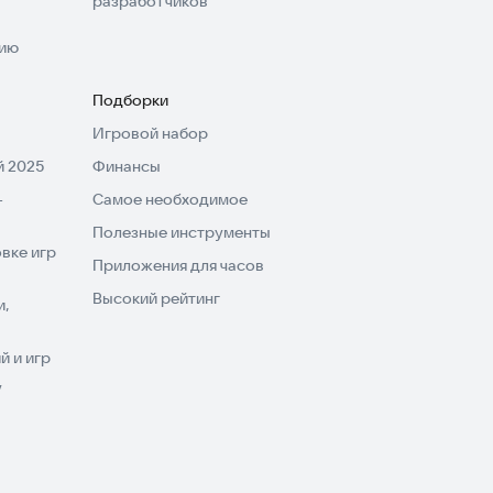
разработчиков
нию
Подборки
Игровой набор
 2025
Финансы
-
Самое необходимое
Полезные инструменты
вке игр
Приложения для часов
Высокий рейтинг
и,
 и игр
V