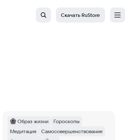
Скачать
RuStore
Образ жизни
Гороскопы
Категория
:
Тег
:
Медитация
Самосовершенствование
Тег
:
Тег
: