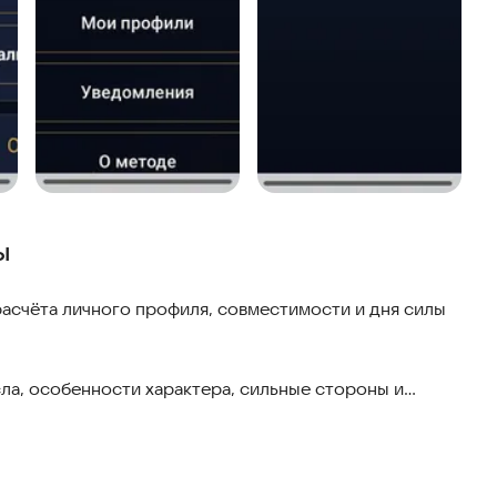
ы
асчёта личного профиля, совместимости и дня силы
ла, особенности характера, сильные стороны и
филь для себя, партнёра, друзей и близких,
 совпадения.
 датам рождения: для отношений, семьи, дружбы или