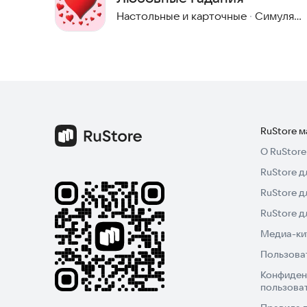
Настольные и карточные
·
Симуляторы
RuStore 
О RuStore
RuStore д
RuStore д
RuStore 
Медиа-кит
Пользова
Конфиден
пользова