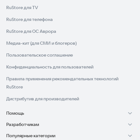
RuStore для TV
RuStore для телефона
RuStore для ОС Аврора
Медиа-кит (для СМИ и блогеров)
Пользовательское соглашение
Конфиденциальность для пользователей
Правила применения рекомендательных технологий
RuStore
Дистрибутив для производителей
Помощь
Разработчикам
Установка RuStore на TV
Популярные категории
Зарабатывать с RuStore
Установка RuStore на телефон