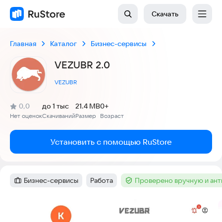
Скачать
Главная
Каталог
Бизнес-сервисы
VEZUBR 2.0
VEZUBR
(
)
0,0
до 1 тыс
21.4 MB
0+
Рейтинг:
Нет оценок
Скачиваний
Размер
Возраст
:
:
:
Установить с помощью RuStore
Бизнес-сервисы
Работа
Проверено вручную и ан
Категория
:
Тег
:
Тег
:
Скриншоты