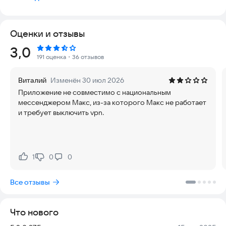
Благодаря ViPNet Client:
· Приложения и операционная система получают
прозрачный доступ к корпоративным ресурсам по
Оценки и отзывы
зашифрованному каналу, построенному по технологии
ViPNet.
Рейтинг:
3,0
· Администратор сети может управлять корпоративным
191 оценка
・36 отзывов
устройством средствами KNOX.
· Пользователь может устанавливать обновления ПО,
Виталий
Изменён 30 июл 2026
получаемые с корпоративного сервера.
Приложение не совместимо с национальным
мессенджером Макс, из-за которого Макс не работает
Благодаря использованию симметричной криптографии и
и требует выключить vpn.
несессионного протокола связи, технология ViPNet
позволяет обеспечить доступ к корпоративным ресурсам
даже при использовании плохих и нестабильных каналов
связи.
1
0
0
Нравится:
Не нравится:
Вы всегда сможете иметь доступ к вашей корпоративной
почте, защищенным порталам, документообороту и другим
Все отзывы
ресурсам, а также сможете звонить, отправлять сообщения
и файлы коллегам по защищенным каналам с помощью
корпоративного мессенджера ViPNet Connect
Что нового
(приобретается отдельно).