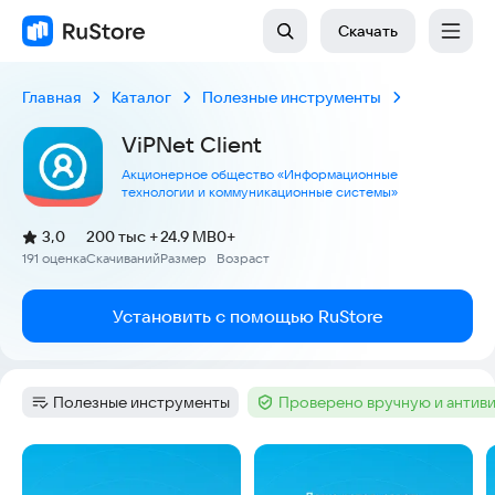
Скачать
Главная
Каталог
Полезные инструменты
ViPNet Client
Акционерное общество «Информационные
технологии и коммуникационные системы»
(
)
3,0
200 тыс +
24.9 MB
0+
Рейтинг:
191 оценка
Скачиваний
Размер
Возраст
:
:
:
Установить с помощью RuStore
Полезные инструменты
Проверено вручную и антив
Категория
:
Тег
:
Скриншоты