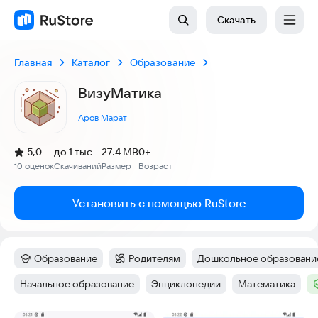
Скачать
Главная
Каталог
Образование
ВизуМатика
Аров Марат
(
)
5,0
до 1 тыс
27.4 MB
0+
Рейтинг:
10 оценок
Скачиваний
Размер
Возраст
:
:
:
Установить с помощью RuStore
Образование
Родителям
Дошкольное образовани
Категория
:
Категория
:
Тег
:
Начальное образование
Энциклопедии
Математика
Тег
:
Тег
:
Тег
:
Т