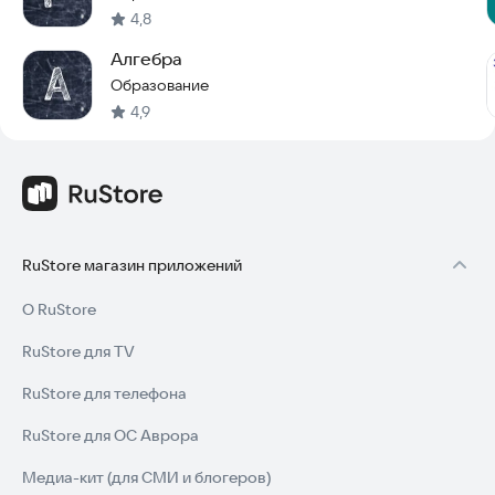
4,8
Алгебра
Образование
4,9
RuStore магазин приложений
О RuStore
RuStore для TV
RuStore для телефона
RuStore для ОС Аврора
Медиа-кит (для СМИ и блогеров)