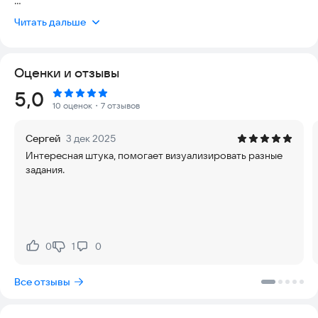
«Визуматика» — это не просто калькулятор, а ваш умный
Читать дальше
помощник, который помогает родителям объяснять, а детям
— понимать. Забудьте о слезах, криках и бесконечных часах
над учебниками. Мы делаем математику наглядной,
Оценки и отзывы
интересной и доступной.
Рейтинг:
5,0
📸 Как это работает?
10 оценок
・7 отзывов
Просто сфотографируйте задачу или загрузите картинку из
учебника. Наш ИИ не просто выдаст сухой ответ, а создаст
Сергей
3 дек 2025
интерактивное визуальное пособие. Приложение нарисует
Интересная штука, помогает визуализировать разные
условие, покажет движение объектов, построит графики и
задания.
разложит решение по полочкам.
👨‍👩‍👧‍👦 Идеально для совместных занятий
Родителям больше не нужно вспоминать школьную
программу, чтобы помочь ребенку. «Визуматика» берет
объяснение на себя. Вы сможете спокойно разобрать
0
1
0
Нравится:
Не нравится:
сложную тему вместе, глядя на понятные иллюстрации, а не
в сухой текст.
Все отзывы
🎓 От начальной школы до ЕГЭ
Для младших классов (до 8 класса): Мы добавили