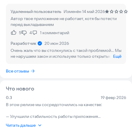
Возможности
Удаленный пользователь
Изменён 14 май 2026
Автор твое приложение не работает, хотя бы потести
• Добавление пользователей по ID или ссылке на профиль
перед выкладыванием
• Автоматическое обновление данных через VK API
• Отображение подробной информации:
5
4
1
комментарий
Нравится:
Не нравится:
— текущий статус (онлайн / офлайн)
— время последнего входа
Разработчик
20 июн 2026
— платформа входа (Android, iPhone, ПК и др.)
Очень жаль что вы столкнулись с такой проблемой... Мы
— имя и аватар
не нарушаем закон и используем только открытые
Ещё
данные.
• Удаление ненужных карточек
Все отзывы
• Уведомления о смене статуса (онлайн / офлайн)
• Лёгкий и понятный интерфейс
Что нового
Особенности
Версия:
Дата:
0.3
19 февр 2026
• Данные поступают напрямую из открытых источников VK
В этом релизе мы сосредоточились на качестве:
• Не требуется логин и пароль ВКонтакте
• Приложение не получает доступ к переписке
— Улучшили стабильность работы приложения
• Не хранит личные данные пользователей
— Доработали интерфейс
• Минимальное потребление трафика и батареи
Читать дальше
— Повысили надёжность при медленном интернете