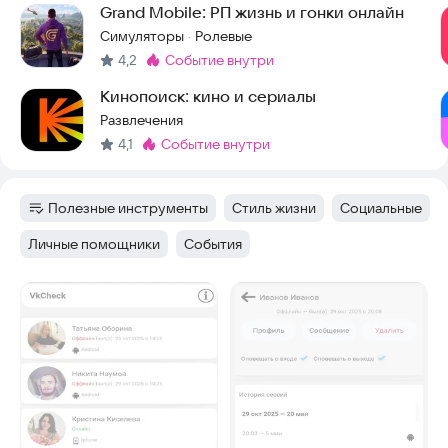
Grand Mobile: РП жизнь и гонки онлайн
Симуляторы
Ролевые
·
4,2
событие внутри
Метка
:
Кинопоиск: кино и сериалы
Развлечения
4,1
событие внутри
Метка
:
Полезные инструменты
Стиль жизни
Социальные
Категория
:
Тег
:
Тег
:
Личные помощники
События
Тег
:
Тег
:
Скриншоты