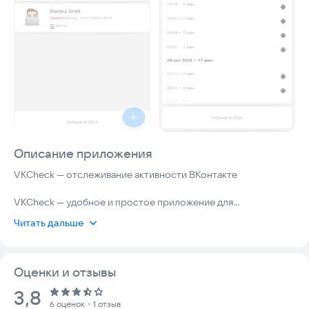
Описание приложения
VKCheck — отслеживание активности ВКонтакте
VKCheck — удобное и простое приложение для
отслеживания активности пользователей ВКонтакте.
Читать дальше
Добавьте нужных людей — и смотрите, когда они были
онлайн, во сколько заходили в сеть и с какого устройства.
Оценки и отзывы
Приложение не требует авторизации, работает через
Рейтинг:
3,8
официальный VK API и полностью безопасно.
6 оценок
・1 отзыв