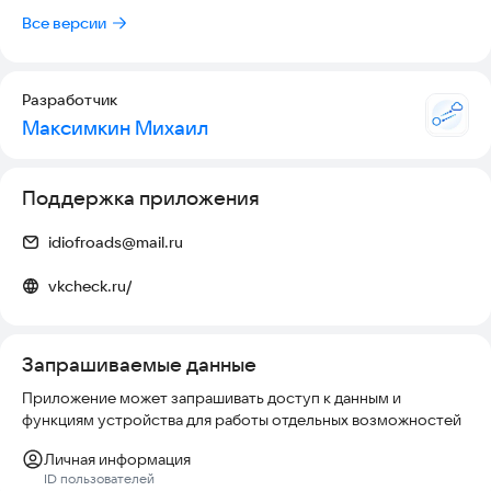
Интерфейс
Все версии
Спасибо, что пользуетесь VkCheck 💙
VKCheck выполнен в современном минималистичном стиле
с акцентом на удобство и информативность:
Разработчик
светлые карточки, плавная прокрутка, понятные статусы и
Максимкин Михаил
компактные иконки платформ.
Безопасность
Поддержка приложения
VKCheck полностью безопасен.
Все запросы выполняются через официальный VK API и
idiofroads@mail.ru
защищённый сервер VkCheck.
Приложение не требует доступа к аккаунту, паролю или
vkcheck.ru/
личной переписке.
Запрашиваемые данные
https://vkcheck.ru
Приложение может запрашивать доступ к данным и
Ключевые слова
функциям устройства для работы отдельных возможностей
vk, вконтакте, онлайн, активность, друзья, трекер, vkcheck,
Личная информация
checker, статус, last seen, соцсети
ID пользователей