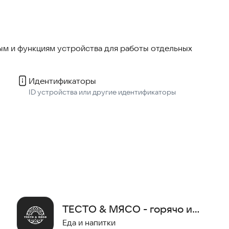
 баллы и заказывайте любимые блюда в 2 клика —
тное и разнообразное меню, удобная корзина и
м и функциям устройства для работы отдельных
вке 2.0»!
Идентификаторы
 и наслаждайтесь любимой едой, где бы Вы ни были!
ID устройства или другие идентификаторы
ТЕСТО & МЯСО - горячо и
сочно
Еда и напитки