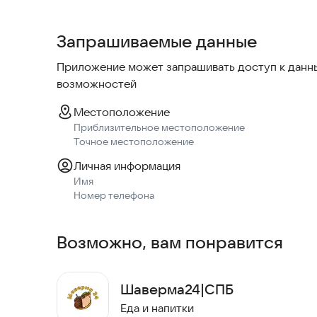
Подключаетесь к программе лояльности, копите
наш сервис стал еще удобнее! Интуитивно поня
Запрашиваемые данные
быстрое оформление,
личный кабинет с историей заказов,
Приложение может запрашивать доступ к данны
бонусы за регистрацию,
возможностей
промокоды, скидки, акции — все это в «Фарширо
Местоположение
Скачивайте наше приложение, оформляйте заказ
Приблизительное местоположение
Приятного аппетита!
Точное местоположение
Личная информация
Имя
Номер телефона
Возможно, вам понравится
Шаверма24|СПБ
Еда и напитки