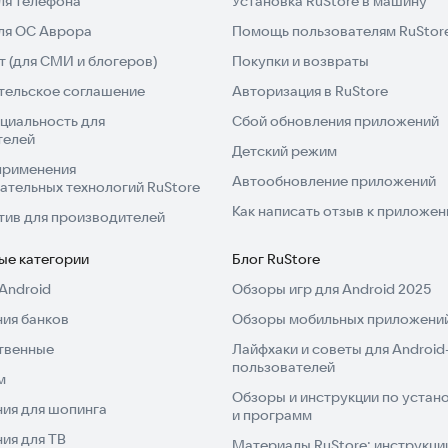
ля телефона
Установка RuStore в машину
для ОС Аврора
Помощь пользователям RuStor
 (для СМИ и блогеров)
Покупки и возвраты
тельское соглашение
Авторизация в RuStore
циальность для
Сбой обновления приложений
телей
Детский режим
применения
Автообновление приложений
ательных технологий RuStore
Как написать отзыв к приложе
тив для производителей
ые категории
Блог RuStore
Android
Обзоры игр для Android 2025
ия банков
Обзоры мобильных приложений
твенные
Лайфхаки и советы для Android
пользователей
м
Обзоры и инструкции по устано
ия для шопинга
и программ
ия для ТВ
Материалы RuStore: инструкци