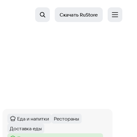
Скачать
RuStore
Еда и напитки
Рестораны
Категория
:
Тег
:
Доставка еды
Тег
: