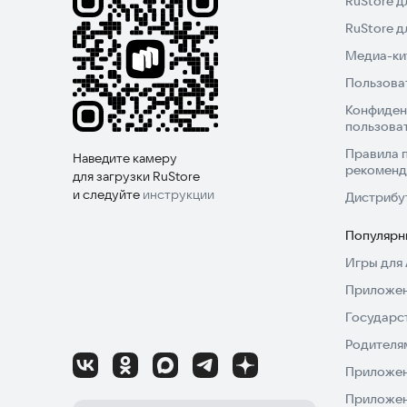
RuStore д
RuStore 
Медиа-кит
Пользова
Конфиден
пользова
Правила 
Наведите камеру
рекоменд
для загрузки RuStore
и следуйте
инструкции
Дистрибу
Популярн
Игры для 
Приложен
Государс
Родителя
Приложен
Приложен