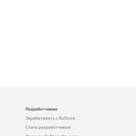
Мангал Мастер
Еда и напитки
Сакура Суши - вкус и
свежесть
Еда и напитки
Разработчикам
Зарабатывать с RuStore
Стать разработчиком