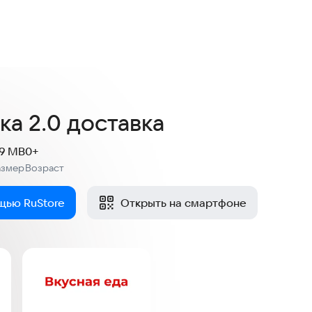
а 2.0 доставка
.9 MB
0+
азмер
Возраст
:
щью RuStore
Открыть на смартфоне