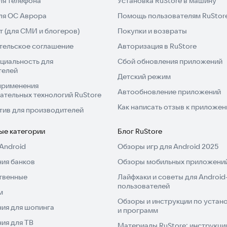
ля телефона
Установка RuStore в машину
для ОС Аврора
Помощь пользователям RuStor
 (для СМИ и блогеров)
Покупки и возвраты
тельское соглашение
Авторизация в RuStore
циальность для
Сбой обновления приложений
телей
Детский режим
применения
Автообновление приложений
ательных технологий RuStore
Как написать отзыв к приложе
тив для производителей
ые категории
Блог RuStore
Android
Обзоры игр для Android 2025
ия банков
Обзоры мобильных приложений
твенные
Лайфхаки и советы для Android
пользователей
м
Обзоры и инструкции по устано
ия для шопинга
и программ
ия для ТВ
Материалы RuStore: инструкци