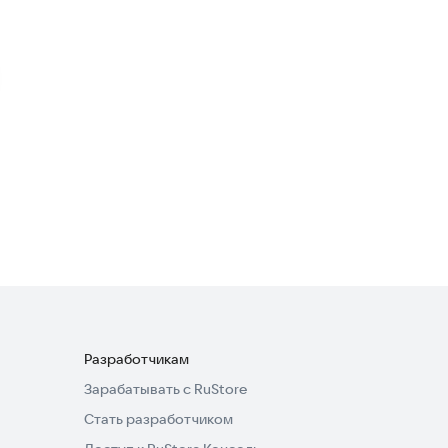
Суши Профф
Еда и напитки
БАНЗАЙ - сеть ресторанов
Еда и напитки
Разработчикам
Зарабатывать с RuStore
Стать разработчиком