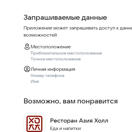
- Получать эксклюзивные специальные предло
И многое другое
Запрашиваемые данные
Спасибо, что выбираете Се и Сразу
Приложение может запрашивать доступ к данны
Паназия уже ждет вас!
возможностей
Местоположение
Приблизительное местоположение
Точное местоположение
Личная информация
Номер телефона
Имя
Возможно, вам понравится
Ресторан Азия Холл
Еда и напитки