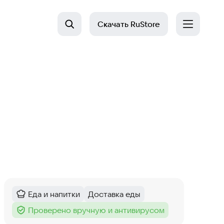
Скачать
RuStore
Еда и напитки
Доставка еды
Категория
:
Тег
:
Проверено вручную и антивирусом
Тег
: