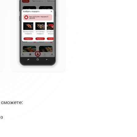
 сможете:
оз