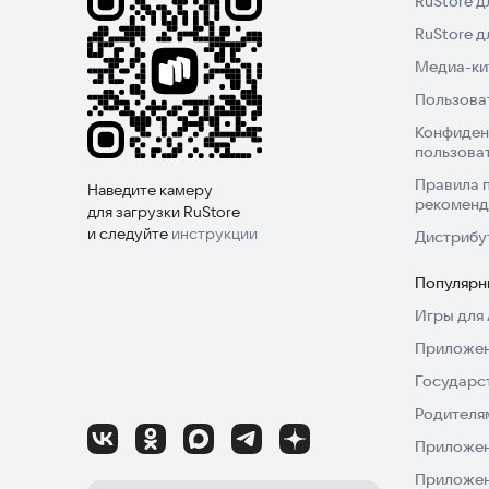
RuStore д
RuStore 
Медиа-кит
Пользова
Конфиден
пользова
Правила 
Наведите камеру
рекоменд
для загрузки RuStore
и следуйте
инструкции
Дистрибу
Популярн
Игры для 
Приложен
Государс
Родителя
Приложен
Приложен