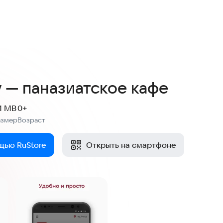
у — паназиатское кафе
.1 MB
0+
азмер
Возраст
:
щью RuStore
Открыть на смартфоне