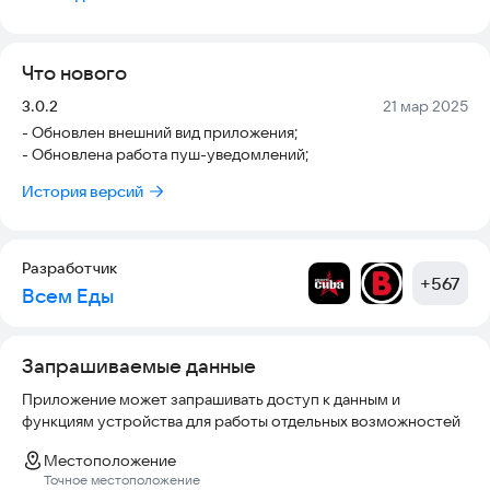
Преимущества приложения:
Что нового
- Легкий доступ к меню
Версия:
Дата:
3.0.2
21 мар 2025
- Личный кабинет с бонусной программой
- Обновлен внешний вид приложения;
- Обновлена работа пуш-уведомлений;
- Оформление заказа в несколько кликов
История версий
- Отслеживание заказа
- История заказов
Разработчик
+
567
Служба доставки суши и роллов «SUSHIPIZZAWOK» —
Всем Еды
компания, которая радует одинцовцев уже на протяжении
многих лет изысканными блюдами японской, итальянской,
паназиатской кухни. В меню вы найдете классические,
Запрашиваемые данные
запеченные и жареные роллы, различные суши, сеты и
многое другое. Побалуй себя и своих близких вкусными
Приложение может запрашивать доступ к данным и
блюдами! Устрой праздник в кругу семьи или собери
функциям устройства для работы отдельных возможностей
шумную дружескую вечеринку!
Местоположение
Точное местоположение