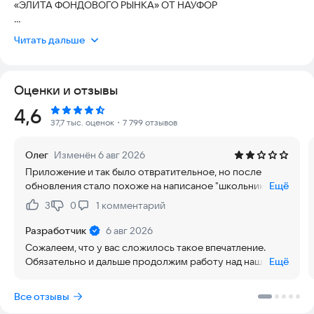
«ЭЛИТА ФОНДОВОГО РЫНКА» ОТ НАУФОР
Надёжность одного из крупнейших банков страны и
Читать дальше
современные финтех‑решения — в одном приложении. Что
доступно в ВТБ Мои Инвестиции:
Оценки и отзывы
ИНТЕЛЛЕКТ — ПОДПИСКА НА СТРАТЕГИЮ С
АВТОМАТИЧЕСКИМ ИСПОЛНЕНИЕМ СДЕЛОК
Рейтинг:
4,6
37,7 тыс. оценок
・7 799 отзывов
Сервис инвестконсультирования для тех, кто хочет
инвестировать профессионально, не тратя время на анализ
Олег
Изменён 6 авг 2026
рынка.
Приложение и так было отвратительное, но после
обновления стало похоже на написаное "школьником".
Ещё
За портфелем можно следить онлайн, по всем его
Не понятно почему, но развитие у ВТБ идет в
изменениям (ребалансировкам) доступны комментарии
3
0
1
комментарий
Нравится:
Не нравится:
противополжную сторону. Такое ощущение, что они не
аналитиков.
читают отзывы людей. За отслеживаем рынка лучше
Разработчик
6 авг 2026
использовать приложение других брокеров , например,
Для разных инвестпрофилей — 4 стратегии: Консервативный
Сожалеем, что у вас сложилось такое впечатление.
финам.
портфель, Вечный портфель, Формула Эйлера и
Обязательно и дальше продолжим работу над нашим
Ещё
Искусственный интеллект.
приложением и всегда будем рады учесть ваши
пожелания касательно тех или иных его аспектов.
Все отзывы
ИИ-ПОМОЩНИКИ
Надеемся, будущие обновления понравятся вам куда