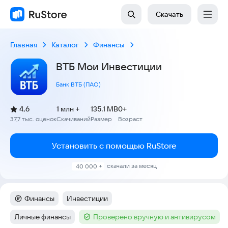
Скачать
Главная
Каталог
Финансы
ВТБ Мои Инвестиции
Банк ВТБ (ПАО)
(
)
4,6
1 млн +
135.1 MB
0+
Рейтинг:
37,7 тыс. оценок
Скачиваний
Размер
Возраст
:
:
:
Установить с помощью RuStore
скачали за месяц
40 000 +
Финансы
Инвестиции
Категория
:
Тег
:
Личные финансы
Проверено вручную и антивирусом
Тег
:
Тег
: