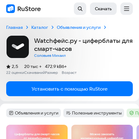
Скачать
Главная
Каталог
Объявления и услуги
Watchфейс.ру - циферблаты для
смарт-часов
Соловьев Михаил
(
)
2,5
20 тыс +
472.9 kB
6+
Рейтинг:
22 оценки
Скачиваний
Размер
Возраст
:
:
:
Установить с помощью RuStore
Объявления и услуги
Полезные инструменты
П
Категория
:
Категория
:
Тег
:
Скриншоты