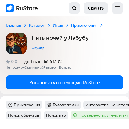
Скачать
Главная
Каталог
Игры
Приключения
Пять ночей у Лабубу
wcysitp
(
)
0,0
до 1 тыс
56.6 MB
12+
Рейтинг:
Нет оценок
Скачиваний
Размер
Возраст
:
:
:
Установить с помощью RuStore
Приключения
Головоломки
Интерактивные истор
Категория
:
Категория
:
Тег
:
Поиск объектов
Поиск пар
Проверено вручную и ан
Тег
:
Тег
:
Тег
: