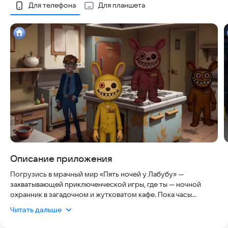
Скриншоты
Для телефона
Для планшета
Описание приложения
Погрузись в мрачный мир «Пять ночей у Лабубу» —
захватывающей приключенческой игры, где ты — ночной
охранник в загадочном и жутковатом кафе. Пока часы
неумолимо ведут к рассвету, тебе предстоит выжить пять
Читать дальше
напряжённых ночей, полных неожиданных поворотов,
страшных событий и драйвовых испытаний. Эта казуальная