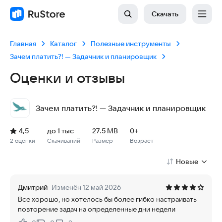
Скачать
Главная
Каталог
Полезные инструменты
Зачем платить?! — Задачник и планировщик
Оценки и отзывы
Зачем платить?! — Задачник и планировщик
Рейтинг: 4,5, 2 оценки
Скачиваний: до 1 тыс
Размер файла: 27.5 MB
Возрастное ограничение: 27.5 MB
4,5
до 1 тыс
27.5 MB
0+
2 оценки
Скачиваний
Размер
Возраст
Новые
Дмитрий
Изменён 12 май 2026
Все хорошо, но хотелось бы более гибко настраивать
повторение задач на определенные дни недели