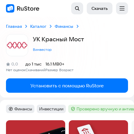
Скачать
Главная
Каталог
Финансы
УК Красный Мост
Винвестор
(
)
0,0
до 1 тыс
16.1 MB
0+
Рейтинг:
Нет оценок
Скачиваний
Размер
Возраст
:
:
:
Установить с помощью RuStore
Финансы
Инвестиции
Проверено вручную и анти
Категория
:
Тег
:
Тег
:
Скриншоты