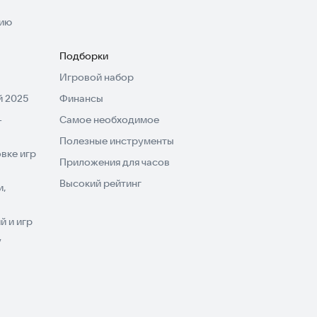
нию
Подборки
Игровой набор
 2025
Финансы
-
Самое необходимое
Полезные инструменты
вке игр
Приложения для часов
Высокий рейтинг
и,
 и игр
V