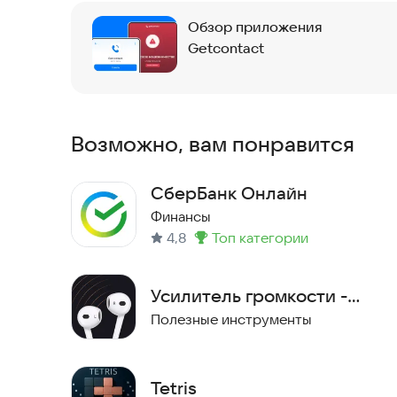
Обзор приложения
Getcontact
Возможно, вам понравится
СберБанк Онлайн
Финансы
4,8
топ категории
Метка
:
Усилитель громкости -
MaxBoost
Полезные инструменты
Tetris