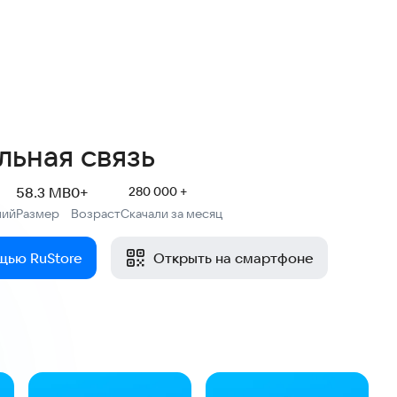
4,3
3,3 тыс. оценок
льная связь
58.3 MB
0+
280 000 +
ний
Размер
Возраст
Скачали за месяц
:
:
щью RuStore
Открыть на смартфоне