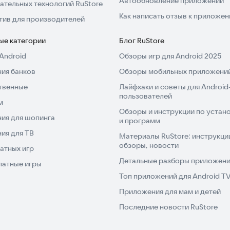
Автообновление приложений
ательных технологий RuStore
Как написать отзыв к приложе
тив для производителей
ые категории
Блог RuStore
Android
Обзоры игр для Android 2025
ия банков
Обзоры мобильных приложений
твенные
Лайфхаки и советы для Android
пользователей
м
Обзоры и инструкции по устано
ия для шопинга
и программ
ия для ТВ
Материалы RuStore: инструкци
обзоры, новости
атных игр
Детальные разборы приложений
латные игры
Топ приложений для Android T
Приложения для мам и детей
Последние новости RuStore