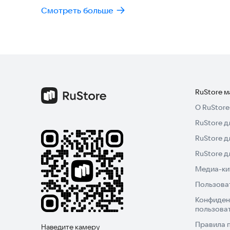
Смотреть больше
RuStore 
О RuStore
RuStore д
RuStore д
RuStore 
Медиа-кит
Пользова
Конфиден
пользова
Правила 
Наведите камеру