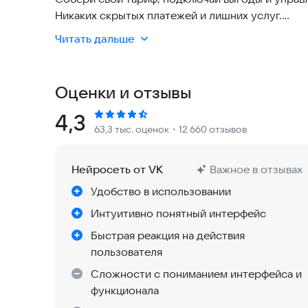
Никаких скрытых платежей и лишних услуг.
Читать дальше
Что еще можно в приложении Yota:
– Пополнить баланс через СБП и настроить авто
Оценки и отзывы
– Выбрать бесплатные Yota-выгоды: возврат за
безлимитные мессенджеры
Рейтинг:
4,3
63,3 тыс. оценок
・12 660 отзывов
– Пользоваться нейросетями через Telegram-бо
– Защитить номер от спама и мошенников в ра
– Делиться тарифом с друзьями и получать 20%
Нейросеть от VK
Важное в отзывах
пользователей
Удобство в использовании
– Переводить деньги на карту или другому або
– Настраивать связь в роуминге для путешеств
Интуитивно понятный интерфейс
– Следить за остатками через виджет
Быстрая реакция на действия
– Получать поддержку в любое время
пользователя
Сложности с пониманием интерфейса и
Всё под контролем. Твоя Yota.
функционала