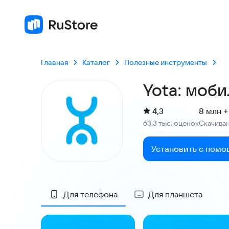
6
Главная
Каталог
Полезные инструменты
Yota: моби
(
)
4,3
8 млн +
Рейтинг:
63,3 тыс. оценок
Скачива
:
Установить с помо
Скриншоты
Для телефона
Для планшета