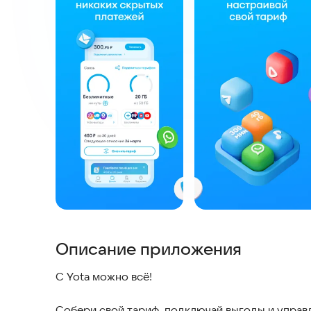
Описание приложения
С Yota можно всё!
Собери свой тариф, подключай выгоды и управ