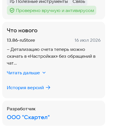
Полезные инструменты
Связь
Категория
:
Тег
:
Проверено вручную и антивирусом
Тег
:
Что нового
Версия:
Дата:
13.86-ruStore
16 июл 2026
– Детализацию счета теперь можно
скачать в «Настройках» без обращений в
чат
– Защититесь от навязчивой рекламы и
Читать дальше
мошенников в разделе «Моя
безопасность». Мы заблокируем
История версий
спам‑звонки и СМС, а режим «Не
беспокоить» оградит вас от любых
звонков, когда это нужно
Разработчик
– Исправили ошибки и повысили
ООО "Скартел"
стабильность приложения