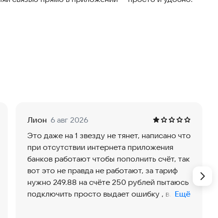
платеж, чтобы всегда быть на связи
 неиспользованные ГБ и минуты, перенос остатков и
т
зделе «Моя безопасность»
 кешбэка в течение 6 месяцев на подключении других
Лион
6 авг 2026
Это даже на 1 звезду не тянет, написано что
ненту
при отсутствии интернета приложения
ий
банков работают чтобы пополнить счёт, так
вот это не правда не работают, за тариф
нужно 249.88 на счёте 250 рублей пытаюсь
подключить просто выдает ошибку , в
Ещё
поддержку позвонит нельзя, ее просто не
существует, как и операторов в чате, есть