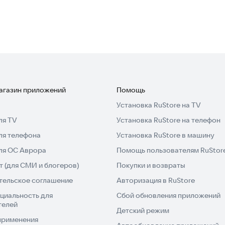
магазин приложений
Помощь
Установка RuStore на TV
ля TV
Установка RuStore на телефон
ля телефона
Установка RuStore в машину
для ОС Аврора
Помощь пользователям RuStor
 (для СМИ и блогеров)
Покупки и возвраты
тельское соглашение
Авторизация в RuStore
циальность для
Сбой обновления приложений
телей
Детский режим
применения