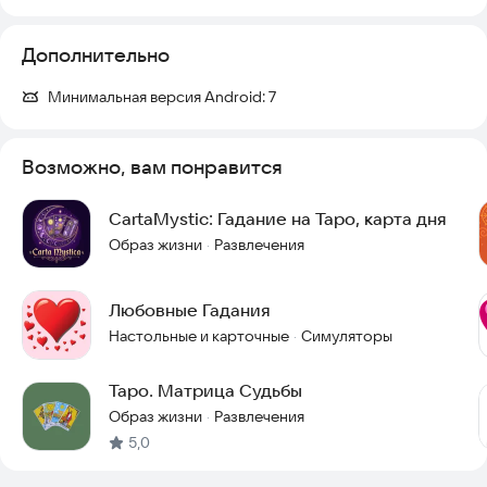
Тароскоп создан для самонаблюдения, рефлексии и
развлечения. Приложение не предсказывает будущее с
гарантией и не заменяет медицинскую, психологическую,
Дополнительно
юридическую или финансовую консультацию.
Минимальная версия Android:
7
Связаться с нами:
Games.3.9@yandex.ru
Наш сайт:
https://rodrik.dev/
Возможно, вам понравится
CartaMystic: Гадание на Таро, карта дня
Образ жизни
Развлечения
·
Любовные Гадания
Настольные и карточные
Симуляторы
·
Таро. Матрица Судьбы
Образ жизни
Развлечения
·
5,0