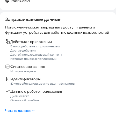
rodrik.dev/
Толкование учитывает ваш вопрос, тему, тип расклада,
позицию каждой карты и её прямое или перевёрнутое
положение. Вместо одной общей заготовки вы получаете
Запрашиваемые данные
связный разбор всего расклада, итог и практический фокус.
Приложение может запрашивать доступ к данным и
Свечи и доступ
функциям устройства для работы отдельных возможностей
Для открытия AI-разборов используются внутренние свечи.
Действия в приложении
Стартовые свечи начисляются при первом запуске,
Взаимодействие с приложением
дополнительные — за ежедневный вход и просмотр
Другие действия
Другой пользовательский контент
рекламных роликов. При желании запас свечей можно
История поиска в приложении
пополнить через встроенные покупки RuStore. Доступные
наборы и актуальные цены показываются непосредственно в
Финансовые данные
приложении.
История покупок
Идентификаторы
Личная практика
ID устройства или другие идентификаторы
Сохраняйте заметки, отмечайте, насколько расклад
Данные о работе приложения
Диагностика
откликнулся, возвращайтесь к прошлым записям и
Отчеты об ошибках
наблюдайте за повторяющимися темами. История хранит
состав карт и уже открытые AI-толкования.
Читать дальше