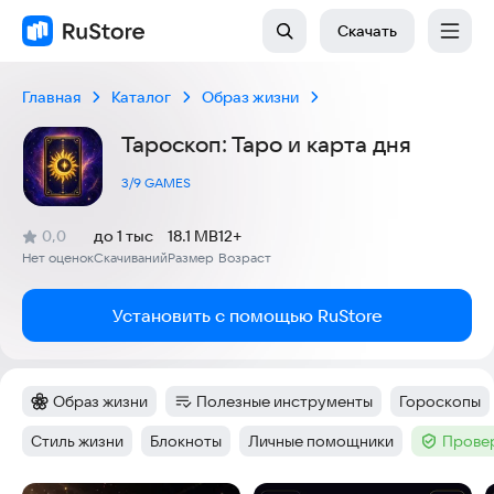
Скачать
Главная
Каталог
Образ жизни
Тароскоп: Таро и карта дня
3/9 GAMES
(
)
0,0
до 1 тыс
18.1 MB
12+
Рейтинг:
Нет оценок
Скачиваний
Размер
Возраст
:
:
:
Установить с помощью RuStore
Образ жизни
Полезные инструменты
Гороскопы
Категория
:
Категория
:
Тег
:
Стиль жизни
Блокноты
Личные помощники
Провер
Тег
:
Тег
:
Тег
:
Тег
: