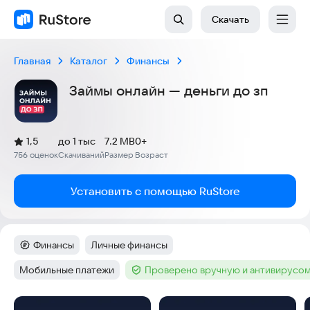
Скачать
Главная
Каталог
Финансы
Займы онлайн — деньги до зп
(
)
1,5
до 1 тыс
7.2 MB
0+
Рейтинг:
756 оценок
Скачиваний
Размер
Возраст
:
:
:
Установить с помощью RuStore
Финансы
Личные финансы
Категория
:
Тег
:
Мобильные платежи
Проверено вручную и антивирусо
Тег
:
Тег
:
Скриншоты