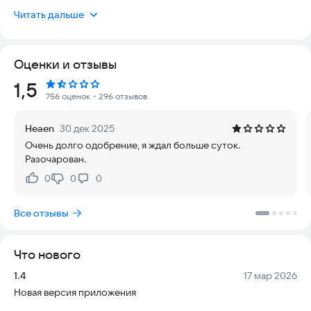
траты? Хотите оформить кредит на карту быстро и без
Читать дальше
лишних вопросов? Наше приложение – ваш надежный
помощник в решении финансовых проблем. Мы
гарантируем безопасность данных, так как работаем только
Оценки и отзывы
с лицензированными компаниями, и удобство: процесс
занимает всего несколько минут. Актуальность наших
Рейтинг:
1,5
предложений подтверждается тем, что мы постоянно
756 оценок
・296 отзывов
обновляем список партнеров, чтобы вы всегда получали
лучшие условия.
Heaen
30 дек 2025
Очень долго одобрение, я ждал больше суток.
🚀 Получите займ от проверенных МФО:
Разочарован.
Finters, Деньги сразу, Бустра, Займер VIP, MoneyMan,
OneClickMoney, Веб Банкир, Kviku, Турбозайм, Вебзайм,
0
0
0
Нравится:
Не нравится:
Срочно деньги и другие надежные компании.
Все отзывы
💳 Почему выбирают нас?
✔ Надежные МФО – Все партнёры в реестре ЦБ РФ
✔ Мгновенное решение – ответ по заявке за 5 минут
Что нового
✔ Перевод на любую карту – Visa, Mastercard, МИР
✔ От 1 000 ₽ до 100 000 ₽ – на любые нужды
Версия:
Дата:
1.4
17 мар 2026
✔ Первый займ от 0% до 365% – выгодные условия для новых
Новая версия приложения
клиентов