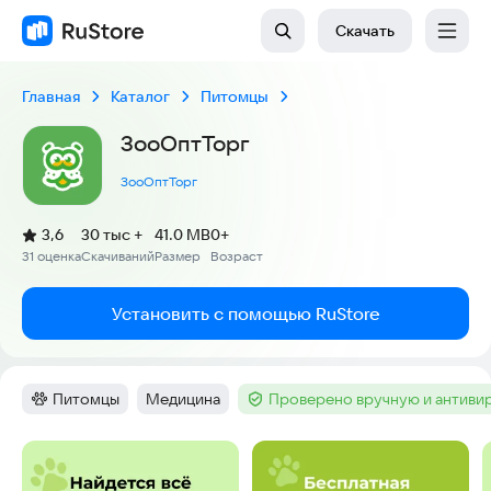
Скачать
Главная
Каталог
Питомцы
ЗооОптТорг
ЗооОптТорг
(
)
3,6
30 тыс +
41.0 MB
0+
Рейтинг:
31 оценка
Скачиваний
Размер
Возраст
:
:
:
Установить с помощью RuStore
Питомцы
Медицина
Проверено вручную и антиви
Категория
:
Тег
:
Тег
:
Скриншоты