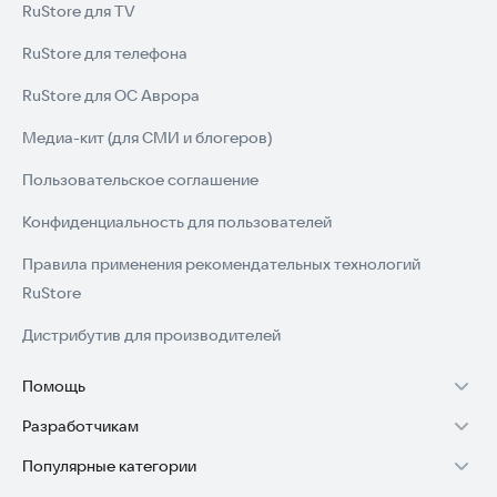
RuStore для TV
RuStore для телефона
RuStore для ОС Аврора
Медиа-кит (для СМИ и блогеров)
Пользовательское соглашение
Конфиденциальность для пользователей
Правила применения рекомендательных технологий
RuStore
Дистрибутив для производителей
Помощь
Разработчикам
Установка RuStore на TV
Популярные категории
Зарабатывать с RuStore
Установка RuStore на телефон