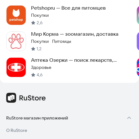
Petshopru — Все для питомцев
Покупки
2,6
Мир Корма — зоомагазин, доставка
Покупки
Питомцы
·
1,2
Аптека Озерки — поиск лекарств,
витаминов и БАДов
Здоровье
4,6
RuStore магазин приложений
О RuStore