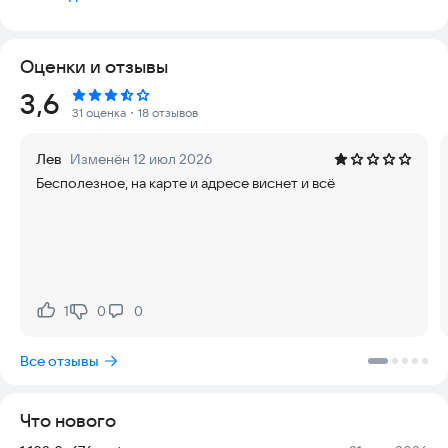
В зоомагазине «ЗооОптТорг» широкий выбор брендов:
Royal Canin (Роял Канин), Hill’s (Хилс),Purina, ProPlan(ПроПлан),
Оценки и отзывы
Grandorf, Brit, Monge, Sheba, Farmina, Eukanuba, Triol, Fiory,
Whiskas, Pedigree, PiPi Bent, Fresh Step, ЗверьеМоё, Бравекто,
Рейтинг:
3,6
а ещё — корма собственного производства!
31 оценка
・18 отзывов
В нашем приложении вы найдете:
Лев
Изменён 12 июл 2026
Бесполезное, на карте и адресе виснет и всё
• Лучший зоомагазин и ветаптеку для любимцев в вашем
телефоне. Круглосуточно выбирайте, заказывайте товары в
нашем приложении.
• Доставку за 1 час.
• Самовывоз с дополнительной скидкой от 30 минут в
1
0
0
Нравится:
Не нравится:
магазинах сети.
Все отзывы
• Особую категорию товаров с PRO-ценой (самая низкая
цена в городе) при оформлении самовывоза в розничной
сети ЗооОптТорг
Что нового
• Простой возврат в любом магазине сети.