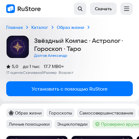
Скачать
Главная
Каталог
Образ жизни
Звёздный Компас · Астролог ·
Гороскоп · Таро
Долгов Александр
(
)
5,0
до 1 тыс
17.7 MB
0+
Рейтинг:
17 оценок
Скачиваний
Размер
Возраст
:
:
:
Установить с помощью RuStore
Образ жизни
Гороскопы
Самосовершенствование
Категория
:
Тег
:
Тег
:
Личные помощники
Энциклопедии
Проверено вручн
Тег
:
Тег
:
Тег
: