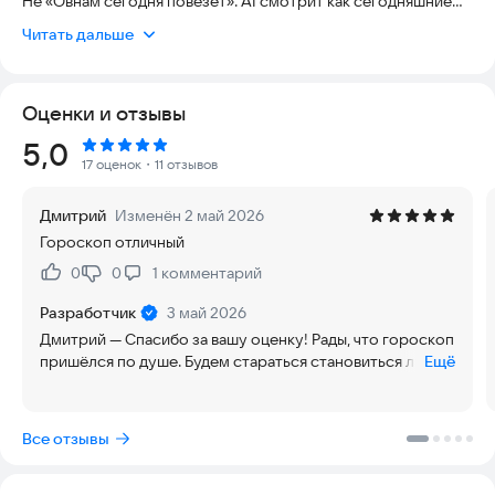
Не «Овнам сегодня повезёт». AI смотрит как сегодняшние
планеты ложатся
Читать дальше
на твою натальную карту и пишет короткий, точный текст по
4 сферам:
общее, любовь, карьера, здоровье. С конкретикой: что
Оценки и отзывы
заметить, кому
ответить, что отложить до завтра.
Рейтинг:
5,0
17 оценок
・11 отзывов
Утренний push приходит в выбранное тобой время —
короткой фразой,
Дмитрий
Изменён 2 май 2026
которую хочется заскринить. Серия дней копится:
Гороскоп отличный
пропустил день —
счётчик обнулился. Маленький якорь, который держит
0
0
1
комментарий
Нравится:
Не нравится:
ритуал.
Разработчик
3 май 2026
◎ НАТАЛЬНАЯ КАРТА — ПО-НАСТОЯЩЕМУ
Дмитрий — Спасибо за вашу оценку! Рады, что гороскоп
пришёлся по душе. Будем стараться становиться лучше
Ещё
10 планет, 12 домов, аспекты по реальным эфемеридам. Тап
каждый день! ⭐
на планету —
глубокий разбор её положения именно у тебя. Видна
Все отзывы
Большая Тройка:
Солнце, Луна, Асцендент. Никакой «знак Солнца, и точка».