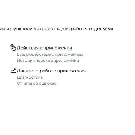
доставке
м и функциям устройства для работы отдельных
Действия в приложении
Взаимодействие с приложением
сортимент, чтобы покупки были проще, а доставка —
История поиска в приложении
Данные о работе приложения
Диагностика
Отчеты об ошибках