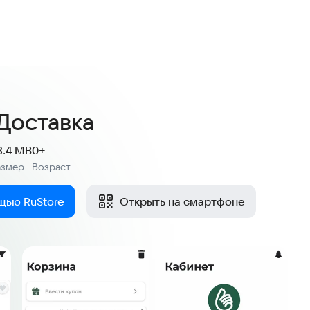
Доставка
3.4 MB
0+
азмер
Возраст
:
щью RuStore
Открыть на смартфоне