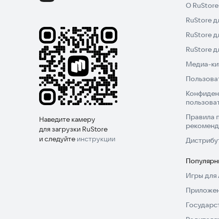
О RuStore
RuStore д
RuStore д
RuStore 
Медиа-кит
Пользова
Конфиден
пользова
Правила 
Наведите камеру
рекоменд
для загрузки RuStore
и следуйте
инструкции
Дистрибу
Популярн
Игры для 
Приложен
Государс