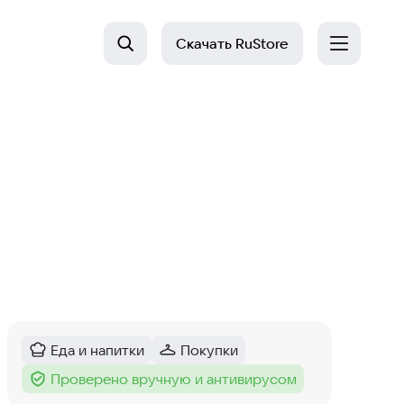
Скачать
RuStore
Еда и напитки
Покупки
Категория
:
Категория
:
Проверено вручную и антивирусом
Тег
: