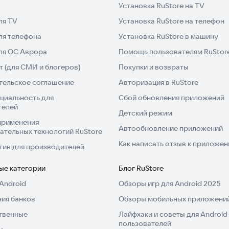
Установка RuStore на TV
ля TV
Установка RuStore на телефон
ля телефона
Установка RuStore в машину
для ОС Аврора
Помощь пользователям RuStor
 (для СМИ и блогеров)
Покупки и возвраты
тельское соглашение
Авторизация в RuStore
циальность для
Сбой обновления приложений
телей
Детский режим
применения
Автообновление приложений
ательных технологий RuStore
Как написать отзыв к приложе
тив для производителей
ые категории
Блог RuStore
Android
Обзоры игр для Android 2025
ия банков
Обзоры мобильных приложений
твенные
Лайфхаки и советы для Android
пользователей