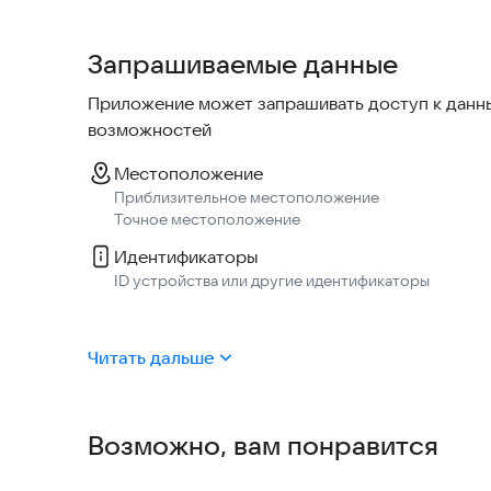
• Каталог с категориями и поиском по товарам
• Актуальные цены и наличие
Запрашиваемые данные
• Быстрое оформление заказа и комментарии к 
• Выбор адреса на карте и сохранённые адреса
Приложение может запрашивать доступ к данны
• Отслеживание статуса заказа
возможностей
• История заказов и повтор заказа в один клик
• Поддержка и связь по вопросам заказа
Местоположение
Приблизительное местоположение
Мы постоянно улучшаем сервис и расширяем ас
Точное местоположение
Идентификаторы
ID устройства или другие идентификаторы
Читать дальше
Возможно, вам понравится