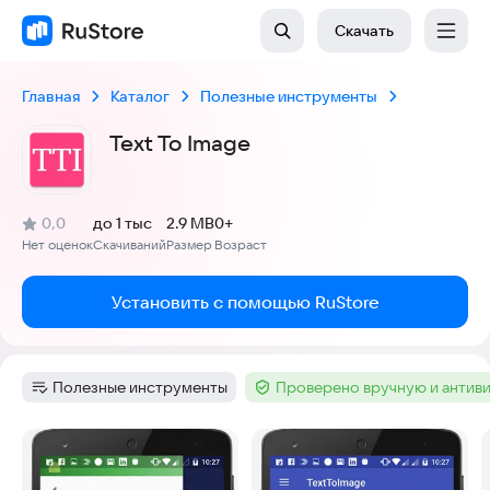
Скачать
Главная
Каталог
Полезные инструменты
Text To Image
(
)
0,0
до 1 тыс
2.9 MB
0+
Рейтинг:
Нет оценок
Скачиваний
Размер
Возраст
:
:
:
Установить с помощью RuStore
Полезные инструменты
Проверено вручную и антив
Категория
:
Тег
:
Скриншоты