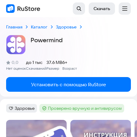
Скачать
Главная
Каталог
Здоровье
Powermind
(
)
0,0
до 1 тыс
37.6 MB
6+
Рейтинг:
Нет оценок
Скачиваний
Размер
Возраст
:
:
:
Установить с помощью RuStore
Здоровье
Проверено вручную и антивирусом
Категория
:
Тег
:
Скриншоты