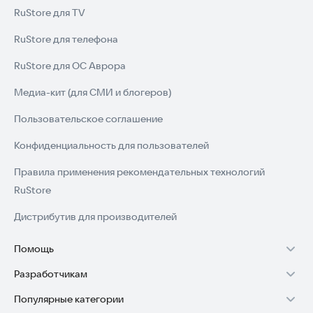
RuStore для TV
RuStore для телефона
RuStore для ОС Аврора
Медиа-кит (для СМИ и блогеров)
Пользовательское соглашение
Конфиденциальность для пользователей
Правила применения рекомендательных технологий
RuStore
Дистрибутив для производителей
Помощь
Разработчикам
Установка RuStore на TV
Популярные категории
Зарабатывать с RuStore
Установка RuStore на телефон