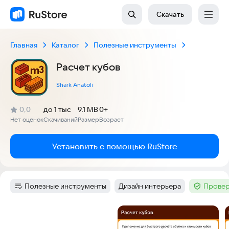
Скачать
Главная
Каталог
Полезные инструменты
Расчет кубов
Shark Anatoli
(
)
0,0
до 1 тыс
9.1 MB
0+
Рейтинг:
Нет оценок
Скачиваний
Размер
Возраст
:
:
:
Установить с помощью RuStore
Полезные инструменты
Дизайн интерьера
Провер
Категория
:
Тег
:
Тег
:
Скриншоты