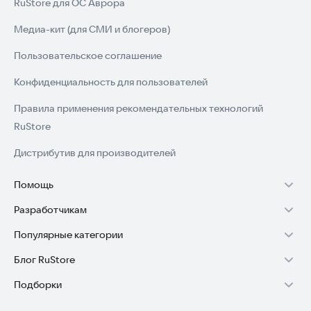
RuStore для ОС Аврора
Медиа-кит (для СМИ и блогеров)
Пользовательское соглашение
Конфиденциальность для пользователей
Правила применения рекомендательных технологий
RuStore
Дистрибутив для производителей
Помощь
Разработчикам
Установка RuStore на TV
Популярные категории
Зарабатывать с RuStore
Установка RuStore на телефон
Блог RuStore
Игры для Android
Стать разработчиком
Установка RuStore в машину
Подборки
Обзоры игр для Android 2025
Приложения банков
Доступ к RuStore Консоль
Помощь пользователям RuStore