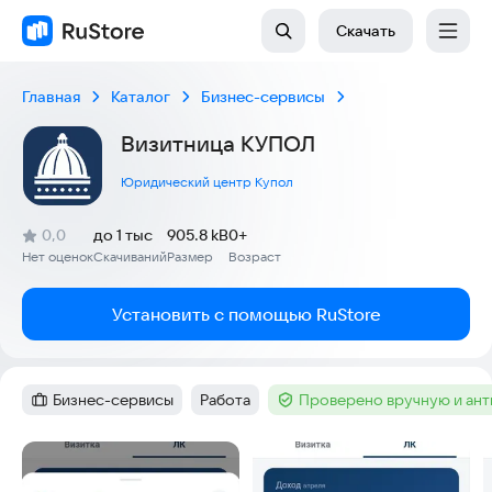
Скачать
Главная
Каталог
Бизнес-сервисы
Визитница КУПОЛ
Юридический центр Купол
(
)
0,0
до 1 тыс
905.8 kB
0+
Рейтинг:
Нет оценок
Скачиваний
Размер
Возраст
:
:
:
Установить с помощью RuStore
Бизнес-сервисы
Работа
Проверено вручную и ан
Категория
:
Тег
:
Тег
:
Скриншоты