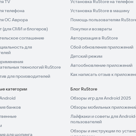
ля TV
Установка RuStore на телефон
ля телефона
Установка RuStore в машину
для ОС Аврора
Помощь пользователям RuStor
 (для СМИ и блогеров)
Покупки и возвраты
тельское соглашение
Авторизация в RuStore
циальность для
Сбой обновления приложений
телей
Детский режим
применения
Автообновление приложений
ательных технологий RuStore
Как написать отзыв к приложе
тив для производителей
ые категории
Блог RuStore
Android
Обзоры игр для Android 2025
ия банков
Обзоры мобильных приложений
твенные
Лайфхаки и советы для Android
пользователей
м
Обзоры и инструкции по устано
ия для шопинга