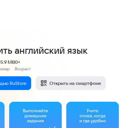
4,7
586 оценок
ить английский язык
85.9 MB
0+
азмер
Возраст
:
щью RuStore
Открыть на смартфоне