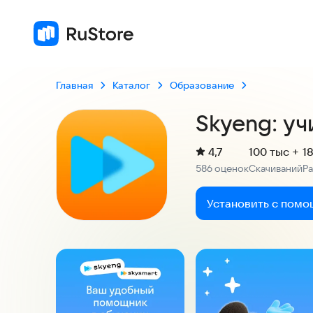
Главная
Каталог
Образование
Skyeng: уч
(
)
4,7
100 тыс +
1
Рейтинг:
586 оценок
Скачиваний
Р
:
:
Установить с помо
Скриншоты