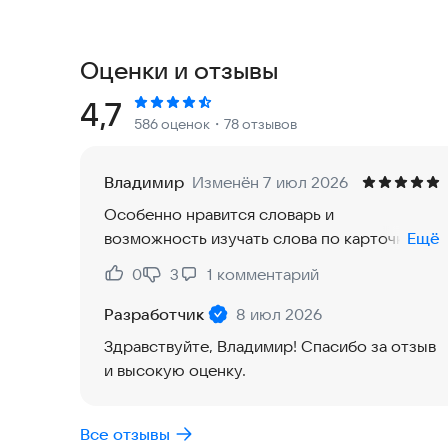
АНГЛИЙСКИЙ ЯЗЫК ДЛЯ ДЕТЕЙ И ВЗРОСЛЫХ
Skyeng предлагает программы для любого возра
слова, выполнять интересные упражнения и изуч
Оценки и отзывы
переезду, путешествию или освоить технически
Рейтинг:
4,7
586 оценок
・78 отзывов
САМОСТОЯТЕЛЬНОЕ ИЗУЧЕНИЕ АНГЛИЙСКОГ
Устанавливай себе план изучения английского я
упражнений позволит быстро прийти к нужному
Владимир
Изменён 7 июл 2026
Добавляй новые английские слова в личный сло
Особенно нравится словарь и
тренажера, который работает в приложении без
возможность изучать слова по карточкам.
Ещё
Удобные подборки помогут выучить английский 
Реально оч полезная фича. Ну само собой,
— популярные фразы по разным темам — от пут
0
3
1
комментарий
Нравится:
Не нравится:
занимаюсь с репетитором через
— выражения из любимых сериалов;
платформу
Разработчик
8 июл 2026
— британский и американский сленг;
— термины, которые встретятся на международ
Здравствуйте, Владимир! Спасибо за отзыв
и высокую оценку.
УРОКИ АНГЛИЙСКОГО С ПРЕПОДАВАТЕЛЕМ
В онлайн-школе Skyeng можно учить английский
Все отзывы
домашние задания, общаться в чате и назначать