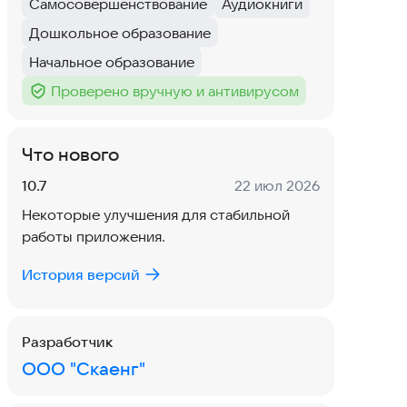
Самосовершенствование
Аудиокниги
Тег
:
Тег
:
Дошкольное образование
Тег
:
Начальное образование
Тег
:
Проверено вручную и антивирусом
Тег
:
Что нового
Версия:
Дата:
10.7
22 июл 2026
Некоторые улучшения для стабильной
работы приложения.
История версий
Разработчик
ООО "Скаенг"