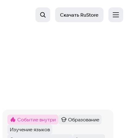
Скачать
RuStore
Событие внутри
Образование
Метка
:
Категория
:
Изучение языков
Тег
: