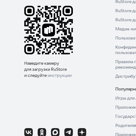
RuStore д
RuStore д
RuStore 
Медиа-кит
Пользова
Конфиден
пользова
Правила 
Наведите камеру
рекоменд
для загрузки RuStore
и следуйте
инструкции
Дистрибу
Популярн
Игры для 
Приложен
Государс
Родителя
Приложен