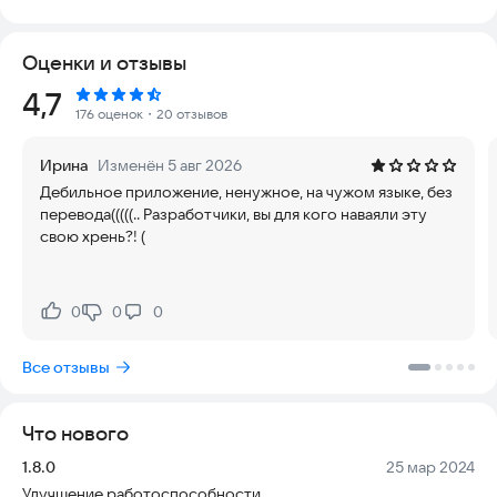
Это надежный инструмент, который работает безопасно для
Оценки и отзывы
вашего устройства. Программа использует звуковые волны
для выталкивания влаги без риска повреждения
Рейтинг:
4,7
электроники, что делает процесс удобным и актуальным для
176 оценок
・20 отзывов
современных смартфонов. Вам не нужно искать сложные
решения или рисковать целостностью телефона.
Ирина
Изменён 5 авг 2026
Дебильное приложение, ненужное, на чужом языке, без
Speaker Cleaner предлагает несколько встроенных режимов
перевода(((((.. Разработчики, вы для кого наваяли эту
очистки. Эти режимы эффективно справляются с водой,
свою хрень?! (
скопившейся внутри динамика, обеспечивая высокий
процент успеха.
С помощью этого приложения вы сможете удалить влагу за
0
0
0
Нравится:
Не нравится:
считанные секунды. Процесс очень прост в использовании и
не требует специальных знаний. Вы просто запускаете
Все отзывы
очистку, и система делает всю работу за вас.
Попробуйте Speaker Cleaner прямо сейчас, чтобы вернуть
Что нового
вашему телефону чистый и громкий звук.
Версия:
Дата:
1.8.0
25 мар 2024
Улучшение работоспособности