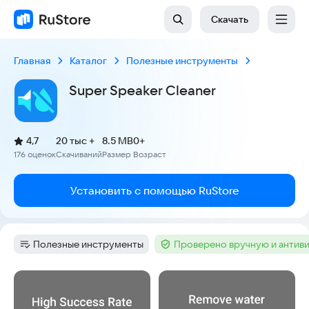
Скачать
Главная
Каталог
Полезные инструменты
Super Speaker Cleaner
(
)
4,7
20 тыс +
8.5 MB
0+
Рейтинг:
176 оценок
Скачиваний
Размер
Возраст
:
:
:
Установить с помощью RuStore
Полезные инструменты
Проверено вручную и антив
Категория
:
Тег
:
Скриншоты